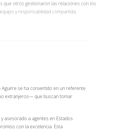
s que otros gestionaron las relaciones con los
n equipo y responsabilidad compartida.
n startups tecnológicas emergentes. A través de
otra integrante del grupo.
estaban emocionados por la posibilidad de
re la evaluación de empresas emergentes y la
o Aguirre se ha convertido en un referente
ser tanto rentable como gratificante.
omo extranjeros— que buscan tomar
gar fondos de inversión socialmente
do y asesorado a agentes en Estados
n la sociedad y el medio ambiente.
romiso con la excelencia. Esta