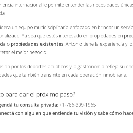
iencia internacional le permite entender las necesidades única
nte nos motiva ahora”, afirmó Carlos, otro amigo del grupo.
da.
idera un equipo multidisciplinario enfocado en brindar un servi
 beneficios económicos, sino también contribuyendo a causas q
onalizado. Ya sea que estés interesado en propiedades en
pre
 y fortalecer aún más su conexión como grupo. Aprendieron sob
ada
o
propiedades existentes
, Antonio tiene la experiencia y 
derosa para el cambio positivo.
retar el mejor negocio.
sión por los deportes acuáticos y la gastronomía refleja su ener
es un testimonio inspirador sobre cómo la colaboración puede t
idades que también transmite en cada operación inmobiliaria.
 solo accedieron a oportunidades más grandes y diversas, sino 
bre responsabilidad financiera y trabajo en equipo. Si estás c
sto para dar el próximo paso?
ión abierta y la confianza son fundamentales para el éxito. Si 
 iniciar tu propio fondo conjunto, no dudes en contactar a Ant
endá tu consulta privada:
+1-786-309-1965
etivos financieros.
nectá con alguien que entiende tu visión y sabe cómo hacer
cia la inversión?