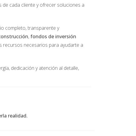
s de cada cliente y ofrecer soluciones a
cio completo, transparente y
ue les importaban profundamente. Esto les
construcción
,
fondos de inversión
re la importancia del impacto social y cómo
los recursos necesarios para ayudarte a
gía, dedicación y atención al detalle,
ransformar vidas y finanzas. Al unir fuerzas
que también fortalecieron sus relaciones
onsiderando emprender un viaje similar con
deseas dar el siguiente paso hacia tus metas
onio Aguirre. Él puede ofrecerte asesoría
la realidad.