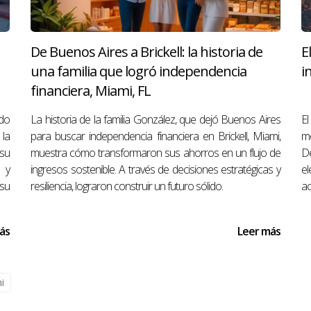
entro del grupo?
l principio sobre cómo se tomarán las decisiones; esto puede in
De Buenos Aires a Brickell: la historia de
E
una familia que logró independencia
i
ia para formar un fondo conjunto?
financiera, Miami, FL
n embargo, es recomendable educarse sobre inversiones y finan
do
La historia de la familia González, que dejó Buenos Aires
El
 para un fondo conjunto?
la
para buscar independencia financiera en Brickell, Miami,
m
 su
muestra cómo transformaron sus ahorros en un flujo de
D
s intereses del grupo; algunas opciones populares incluyen bie
s y
ingresos sostenible. A través de decisiones estratégicas y
el
ultar con expertos como Antonio Aguirre para asegurarte de t
su
resiliencia, lograron construir un futuro sólido.
ac
ás
Leer más
i