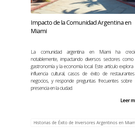
¿Cómo se gestionan las decisiones d
Es importante establecer reglas claras desde e
cada miembro.
Impacto de la Comunidad Argentina en
Miami
¿Es necesario tener experiencia prev
No es necesario tener experiencia previa; si
La comunidad argentina en Miami ha creci
¿Qué tipo de inversiones son ideales
notablemente, impactando diversos sectores como 
gastronomía y la economía local. Este artículo explora
Las inversiones ideales pueden variar según lo
influencia cultural, casos de éxito de restaurante
sociales responsables. Recuerda siempre cons
negocios, y responde preguntas frecuentes sobre 
tu camino hacia la inversión exitosa.
presencia en la ciudad.
Leer m
Historias de Éxito de Inversores Argentinos en Miam