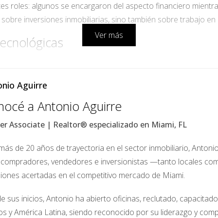
 roles: algunos se encargaron del aspecto financiero mientra
ó sobre inversiones inmobiliarias, sino también sobre trabajo e
Ver más
Tecnológicas
 se sintió motivado a explorar otras áreas. Decidieron invertir e
 encontraron varias oportunidades prometedoras.
nio Aguirre
y queríamos ser parte de esa transformación”, dijo María, 
océ a Antonio Aguirre
er Associate | Realtor® especializado en Miami, FL
aba aplicaciones móviles para mejorar la salud mental. No solo 
n bien al contribuir a una causa significativa. Aprendieron sob
ás de 20 años de trayectoria en el sector inmobiliario, Antoni
ta experiencia les mostró cómo diversificar su portafolio puede 
 compradores, vendedores e inversionistas —tanto locales c
siones acertadas en el competitivo mercado de Miami.
e Inversión Socialmente Responsables
quería hacer más con su dinero. Así fue como decidieron investi
e sus inicios, Antonio ha abierto oficinas, reclutado, capacita
os inversores apoyar empresas que tienen un impacto positivo e
os y América Latina, siendo reconocido por su liderazgo y comp