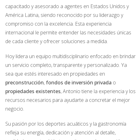
capacitado y asesorado a agentes en Estados Unidos y
Ideal para quienes buscan dinamismo urbano y retorno de 
América Latina, siendo reconocido por su liderazgo y
inversión. Tiene:
compromiso con la excelencia. Esta experiencia
Nuevos desarrollos de lujo y áreas en renovación
internacional le permite entender las necesidades únicas
de cada cliente y ofrecer soluciones a medida.
Conexión con el transporte público y centros de negocios
Hoy lidera un equipo multidisciplinario enfocado en brindar
Demanda de alquiler a corto y largo plazo
un servicio completo, transparente y personalizado. Ya
sea que estés interesado en propiedades en
preconstrucción
,
fondos de inversión privada
o
propiedades existentes
, Antonio tiene la experiencia y los
¿Otras zonas emergentes con potencial?
recursos necesarios para ayudarte a concretar el mejor
Edgewater
: zona costera en crecimiento, cerca de 
negocio.
Wynwood y Midtown
Su pasión por los deportes acuáticos y la gastronomía
Little River / Upper East Side
: barrios con renovación 
urbana y precios accesibles
refleja su energía, dedicación y atención al detalle,