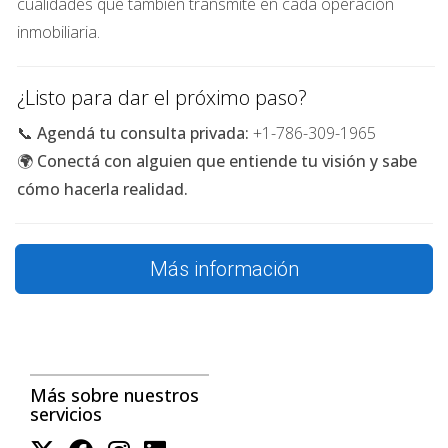
cualidades que también transmite en cada operación
Miami Shores
: residencial, tranquilo y con buen acceso a 
inmobiliaria.
escuelas
¿Listo para dar el próximo paso?
📞
Agendá tu consulta privada:
+1-786-309-1965
Conclusión
🌍
Conectá con alguien que entiende tu visión y sabe
cómo hacerla realidad.
Miami ofrece múltiples opciones seguras y con alta plusvalía 
para quienes buscan invertir con visión a futuro. 
Elegir la zona 
adecuada marca la diferencia
 en el rendimiento de tu 
inversión. Evaluar factores como seguridad, demanda de 
Más información
alquiler, acceso a servicios y desarrollo urbano es clave.
¿Quieres ayuda para elegir la mejor zona según tu perfil de 
Más sobre nuestros
servicios
inversión?
Soy Antonio Aguirre, Realtor® especializado en inversiones 