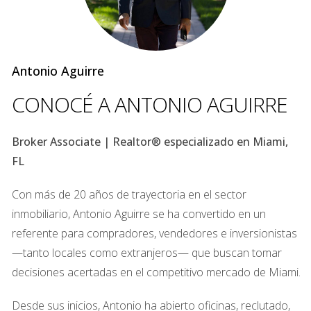
Zonas verdes, parques y marinas
Antonio Aguirre
4. Doral
CONOCÉ A ANTONIO AGUIRRE
Muy popular entre compradores latinoamericanos. Se 
caracteriza por:
Broker Associate | Realtor® especializado en Miami,
FL
Comunidades planificadas con seguridad
Con más de 20 años de trayectoria en el sector
Buenas escuelas y centros comerciales
inmobiliario, Antonio Aguirre se ha convertido en un
Alta demanda de alquiler y crecimiento inmobiliario
referente para compradores, vendedores e inversionistas
—tanto locales como extranjeros— que buscan tomar
decisiones acertadas en el competitivo mercado de Miami.
Desde sus inicios, Antonio ha abierto oficinas, reclutado,
5. Downtown Miami