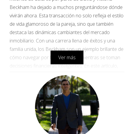
Beckham ha dejado a muchos preguntándose dónde
vivirán ahora. Esta transacción no solo refleja el estilo
de vida glamoroso de la pareja, sino que también
destaca las dinámicas cambiantes del mercado
inmobiliario. Con una carrera llena de éxitos y una
familia unida, los Beckham son un ejemplo brillante de
cómo navegar por la vida pública mientras se toman
Ver más
decisiones financieras inteligentes. En este artículo,
nos adentraremos en su historia, explorando no solo
su vida personal, sino también las lecciones que
podemos aprender sobre inversiones en bienes
raíces.
LA VIDA DE LOS BECKHAM
Desde sus inicios en el mundo del fútbol hasta