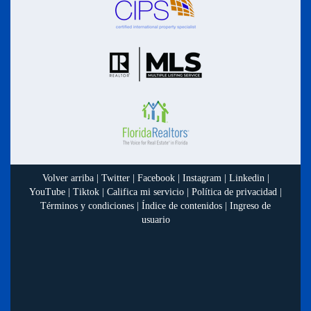
Volver arriba
|
Twitter
|
Facebook
|
Instagram
|
Linkedin
|
YouTube
|
Tiktok
|
Califica mi servicio
|
Política de privacidad
|
Términos y condiciones
|
Índice de contenidos
|
Ingreso de
usuario