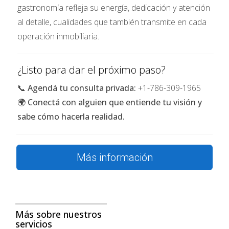
gastronomía refleja su energía, dedicación y atención
La reciente venta del condominio en Miami fue un
al detalle, cualidades que también transmite en cada
movimiento estratégico para la familia Beckham. Con
operación inmobiliaria.
un precio inicial impresionante y una ubicación
privilegiada frente al mar, este inmueble era uno de
¿Listo para dar el próximo paso?
los más deseados en el mercado inmobiliario. Sin
embargo, ¿por qué decidieron venderlo?
📞
Agendá tu consulta privada:
+1-786-309-1965
🌍
Conectá con alguien que entiende tu visión y
Motivos detrás de la decisión
sabe cómo hacerla realidad.
Una razón clave detrás de esta venta podría ser la
búsqueda constante de nuevas oportunidades. En el
Más información
mundo inmobiliario, cambiar de propiedad puede abrir
puertas a mejores inversiones o estilos de vida más
adecuados a las necesidades actuales. Además, con
sus hijos creciendo y comenzando sus propias vidas,
Más sobre nuestros
puede que los Beckham estén buscando un espacio
servicios