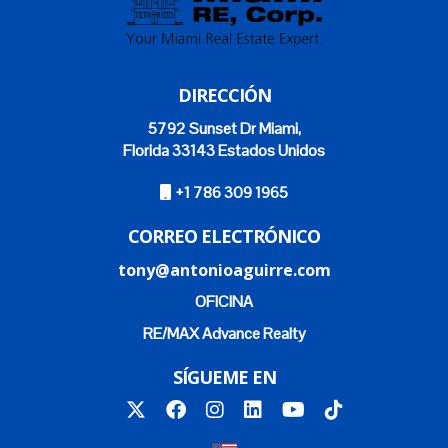
Puedes contactar a Antonio Aguirre directamente si
deseas asesoramiento personalizado sobre
inversiones inmobiliarias o cualquier consulta
relacionada con bienes raíces. No olvides dar ese
DIRECCIÓN
primer paso hacia tu futuro hoy mismo; ¡Antonio
5792 Sunset Dr Miami,
Aguirre está aquí para ayudarte!
Florida 33143 Estados Unidos
+1 786 309 1965
CORREO ELECTRÓNICO
tony@antonioaguirre.com
OFICINA
RE/MAX Advance Realty
SÍGUEME EN