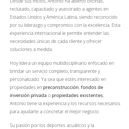
Desde sus inicios, Antonio ha abierto oficinas,
hijos. Al final del día, más allá del lujo, lo que realmente
reclutado, capacitado y asesorado a agentes en
importa es crear un ambiente donde puedan disfrutar
Estados Unidos y América Latina, siendo reconocido
juntos como familia.
por su liderazgo y compromiso con la excelencia. Esta
Influencia cultural y social
experiencia internacional le permite entender las
necesidades únicas de cada cliente y ofrecer
Además de ser una pareja influyente en el ámbito del
soluciones a medida.
entretenimiento y el deporte, los Beckham han
utilizado su plataforma para causas benéficas. Desde
Hoy lidera un equipo multidisciplinario enfocado en
campañas para la UNICEF hasta iniciativas sobre
brindar un servicio completo, transparente y
salud mental, han demostrado que su influencia va
personalizado. Ya sea que estés interesado en
más allá del glamour. Esto resuena profundamente
propiedades en
preconstrucción
,
fondos de
con sus seguidores, quienes ven en ellos un modelo a
inversión privada
o
propiedades existentes
,
seguir no solo por su éxito material sino también por
Antonio tiene la experiencia y los recursos necesarios
su compromiso con el bienestar social.
para ayudarte a concretar el mejor negocio.
LA VENTA DEL CONDOMINIO
Su pasión por los deportes acuáticos y la