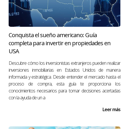
futuro financiero sino también su satisfacción
personal.
Lecciones aprendidas: Caso 2 - Adaptarse
al cambio
Conquista el sueño americano: Guía
completa para invertir en propiedades en
Otro caso interesante es el enfoque que David
USA
Beckham ha tomado hacia su carrera después del
fútbol profesional. En lugar de aferrarse al pasado, ha
Descubre cómo los inversionistas extranjeros pueden realizar
abrazado nuevas oportunidades empresariales,
inversiones inmobiliarias en Estados Unidos de manera
como su participación en el equipo Inter Miami CF.
informada y estratégica. Desde entender el mercado hasta el
Esto demuestra cómo adaptarse al cambio puede
proceso de compra, esta guía te proporciona los
conocimientos necesarios para tomar decisiones acertadas
llevar a nuevas aventuras emocionantes.
con la ayuda de un a
Lecciones aprendidas: Caso 3 - La
importancia del hogar familiar
Leer más
Finalmente, Victoria Beckham ha enfatizado la
importancia del hogar familiar a través de su marca