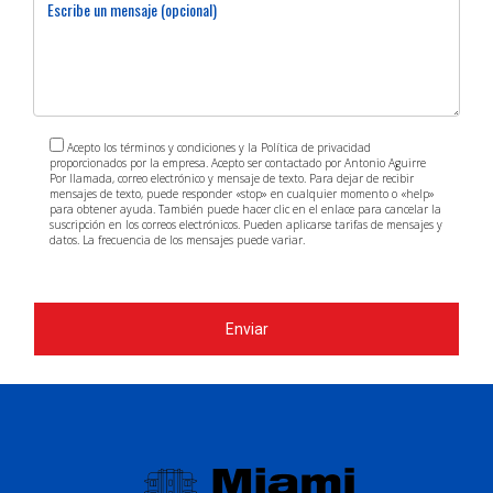
El condominio fue vendido por 24 millones de dólares.
¿Cómo afecta esta venta al mercado
inmobiliario local?
Esta transacción ha aumentado el interés por
Acepto los términos y condiciones y la Política de privacidad
proporcionados por la empresa. Acepto ser contactado por Antonio Aguirre
propiedades similares en Miami debido al prestigio
Por llamada, correo electrónico y mensaje de texto. Para dejar de recibir
mensajes de texto, puede responder «stop» en cualquier momento o «help»
asociado con la familia Beckham.
para obtener ayuda. También puede hacer clic en el enlace para cancelar la
suscripción en los correos electrónicos. Pueden aplicarse tarifas de mensajes y
datos. La frecuencia de los mensajes puede variar.
¿Qué lecciones podemos aprender sobre
https://www.antonioaguirre.com/politica-de-privacidad
inversiones inmobiliarias?
Las lecciones incluyen la importancia de adaptar tus
Enviar
decisiones a tus necesidades personales y familiares
y considerar las oportunidades desde una
perspectiva emocional además de financiera.
¿Cómo puedo contactar a Antonio Aguirre?