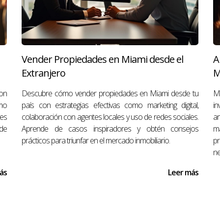
S
opiedad?
ad puede variar según varios factores como la ubicación, el 
Vender Propiedades en Miami desde el
A
poyo profesional, muchas propiedades se venden dentro de
Extranjero
M
der mi casa?
con
Descubre cómo vender propiedades en Miami desde tu
M
l título de propiedad, informes fiscales recientes y cualq
omo
país con estrategias efectivas como marketing digital,
in
les
colaboración con agentes locales y uso de redes sociales.
ar
de
Aprende de casos inspiradores y obtén consejos
m
tes de vender?
prácticos para triunfar en el mercado inmobiliario.
pr
ne
significativas, pero pequeñas mejoras pueden aumentar sign
ás
Leer más
adecuado para mi propiedad?
ará a realizar un análisis comparativo del mercado (CMA) pa
te en tu área.