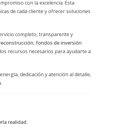
ompromiso con la excelencia. Esta
á a establecer un precio justo, sino que
icas de cada cliente y ofrecer soluciones
bir ofertas y contraofertas. Mantén la
no tomar las ofertas personalmente;
evarte a cerrar un trato favorable.
ervicio completo, transparente y
reconstrucción
,
fondos de inversión
y los recursos necesarios para ayudarte a
nergía, dedicación y atención al detalle,
.
local en bienes raíces, preparó su hogar
g efectivo y a las fotografías
ferta por encima del precio solicitado.
la realidad.
 que podría tardar en venderlo debido a la
s sociales. Las visitas virtuales y los