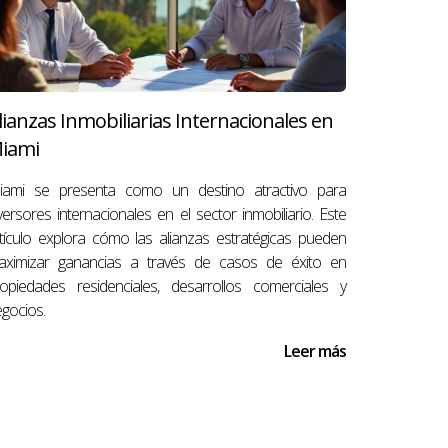
precio y las condiciones del mercado actual.
lianzas Inmobiliarias Internacionales en
 unas pocas semanas.
iami
iami se presenta como un destino atractivo para
uier documento relacionado con reparaciones
versores internacionales en el sector inmobiliario. Este
tículo explora cómo las alianzas estratégicas pueden
aximizar ganancias a través de casos de éxito en
opiedades residenciales, desarrollos comerciales y
gocios.
ificativamente el atractivo y valor
Leer más
ra establecer un precio justo basado en