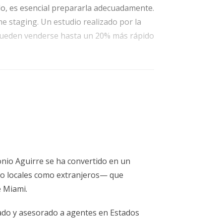
do, es esencial prepararla adecuadamente.
me staging. Un estudio realizado por la
 pueden venderse hasta un 20% más rápido
o visible.
adores se imaginen viviendo allí.
flores y limpia las entradas.
al puede marcar la diferencia. Ellos conocen
descripciones atractivas puede atraer a más
 tu alcance. Recuerda que hoy en día,
onio Aguirre se ha convertido en un
 palabras clave relevantes como "venta de
to locales como extranjeros— que
e Miami.
itado y asesorado a agentes en Estados