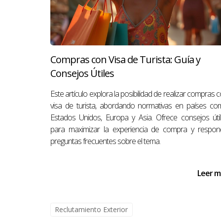
PREGUNTAS FRECUENTE
¿Cuánto tiempo toma vender una pr
El tiempo necesario para vender una propied
Compras con Visa de Turista: Guía y
Sin embargo, con una buena estrategia y a
Consejos Útiles
¿Qué documentos necesito para ven
Este artículo explora la posibilidad de realizar compras 
Generalmente necesitarás documentos como e
visa de turista, abordando normativas en países c
o mejoras realizadas en la casa.
Estados Unidos, Europa y Asia. Ofrece consejos úti
para maximizar la experiencia de compra y respon
¿Es necesario hacer reparaciones an
preguntas frecuentes sobre el tema.
No siempre es necesario hacer reparaciones 
percibido por los compradores.
Leer m
¿Cómo puedo determinar el precio 
Trabajar con un agente inmobiliario te ayud
Reclutamiento Exterior
propiedades similares vendidas recientemen