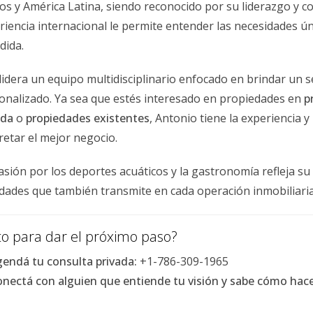
os y América Latina, siendo reconocido por su liderazgo y c
eso de venta. Un buen agente inmobiliario no solo te ayudar
riencia internacional le permite entender las necesidades ún
las negociaciones. Es importante estar preparado para reci
dida.
s antes de tomar una decisión final. Un consejo valioso es 
ercial. La paciencia y la disposición para negociar pueden ll
lidera un equipo multidisciplinario enfocado en brindar un s
onalizado. Ya sea que estés interesado en propiedades en
p
ada
o
propiedades existentes
, Antonio tiene la experiencia 
retar el mejor negocio.
gias, aquí te presentamos tres estudios de caso reales:
en Suburbios
asión por los deportes acuáticos y la gastronomía refleja su e
idades que también transmite en cada operación inmobiliaria
és de 15 años. Con la ayuda de Antonio Aguirre, un experto 
intando las paredes en colores neutros. Gracias al marketin
radores interesados. En menos de dos semanas, recibió una o
sto para dar el próximo paso?
endá tu consulta privada:
+1-786-309-1965
n el Centro
nectá con alguien que entiende tu visión y sabe cómo hacer
ntrica muy demandada pero estaba preocupado por el tiempo
a crear una estrategia de marketing digital enfocada en rede