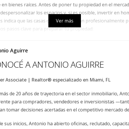
 en bienes raíces. Antes de poner tu propiedad en el merca
despersonalizar los espacios y, si es posible, invertir en ho
os indica que las casas que se presentan profesionalmente
Ver más
nos pasos clave para preparar tu propiedad:
la goteras, pinta paredes desgastadas y repara cualquier dañ
 familiares y objetos personales para permitir que los compr
nio Aguirre
el exterior de tu casa sea atractivo; corta el césped, planta 
NOCÉ A ANTONIO AGUIRRE
 de comercializarla. Aquí es donde un agente inmobiliario loc
er Associate | Realtor® especializado en Miami, FL
 marketing efectivas. Utilizar fotografías profesionales y 
tilizar redes sociales y plataformas digitales para ampliar
más de 20 años de trayectoria en el sector inmobiliario, Ant
en línea. Asegúrate de que tu anuncio esté optimizado con
rente para compradores, vendedores e inversionistas —tan
ara mejorar su visibilidad.
an tomar decisiones acertadas en el competitivo mercado d
e sus inicios, Antonio ha abierto oficinas, reclutado, capac