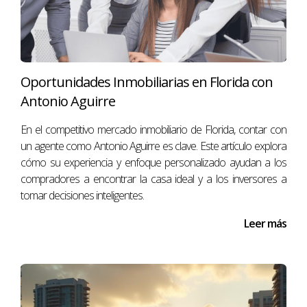
Utiliza tecnología:
Aprovecha plataformas
digitales para promocionar tus propiedades y
llegar a un público más amplio.
Ofrece un servicio excepcional:
La atención al
cliente puede marcar la diferencia; asegúrate de
Oportunidades Inmobiliarias en Florida con
estar disponible y ser receptivo.
Considera la diversidad cultural:
Adapta tu
Antonio Aguirre
enfoque según las preferencias culturales de tus
clientes potenciales.
En el competitivo mercado inmobiliario de Florida, contar con
un agente como Antonio Aguirre es clave. Este artículo explora
Recuerda que cada cliente es único; entender sus
cómo su experiencia y enfoque personalizado ayudan a los
necesidades te permitirá ofrecer soluciones
compradores a encontrar la casa ideal y a los inversores a
personalizadas que generen confianza y satisfacción.
tomar decisiones inteligentes.
CONCLUSIÓN
Leer más
Expandir tu negocio internacional vendiendo
propiedades en Miami puede ser una aventura
emocionante y lucrativa si se aborda con la estrategia