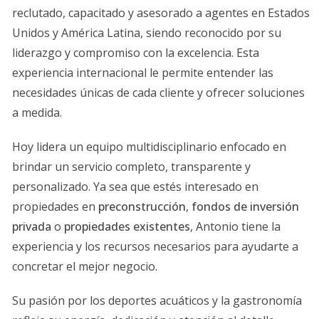
reclutado, capacitado y asesorado a agentes en Estados
familiares y desarrollos comerciales. El atractivo del
Unidos y América Latina, siendo reconocido por su
mercado radica no solo en la belleza del lugar, sino
liderazgo y compromiso con la excelencia. Esta
también en factores económicos como la estabilidad del
experiencia internacional le permite entender las
mercado y las políticas fiscales favorables. Además, la
necesidades únicas de cada cliente y ofrecer soluciones
creciente población hispana y la influencia cultural
a medida.
hacen que Miami sea un punto focal para compradores
de América Latina y otras regiones.
Hoy lidera un equipo multidisciplinario enfocado en
brindar un servicio completo, transparente y
CASOS DE ÉXITO
personalizado. Ya sea que estés interesado en
propiedades en
preconstrucción
,
fondos de inversión
Caso 1: Inversión extranjera
privada
o
propiedades existentes
, Antonio tiene la
Un ejemplo notable es el caso de una empresa
experiencia y los recursos necesarios para ayudarte a
colombiana que decidió invertir en propiedades
concretar el mejor negocio.
multifamiliares en Miami. A través de una estrategia
bien planificada, lograron adquirir varios edificios que
Su pasión por los deportes acuáticos y la gastronomía
ahora generan ingresos pasivos significativos. Su