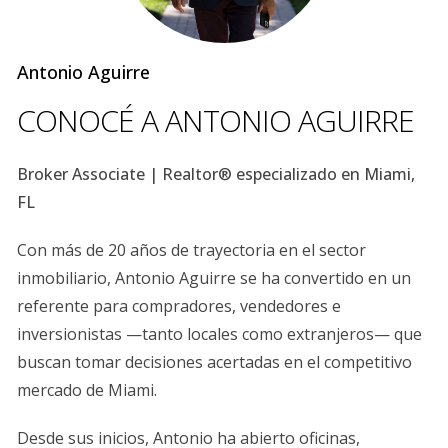
cómo puedes posicionarte para atraer a compradores
potenciales.
Antonio Aguirre
EL MERCADO INMOBILIARIO EN
CONOCÉ A ANTONIO AGUIRRE
MIAMI
Broker Associate | Realtor® especializado en Miami,
El mercado inmobiliario de Miami ha mostrado un
FL
crecimiento constante en los últimos años, impulsado
por la demanda tanto nacional como internacional.
Con más de 20 años de trayectoria en el sector
Según datos de la Asociación Nacional de Agentes
inmobiliario, Antonio Aguirre se ha convertido en un
Inmobiliarios (NAR), más del 30% de las transacciones
referente para compradores, vendedores e
inmobiliarias en Florida son realizadas por
inversionistas —tanto locales como extranjeros— que
compradores extranjeros. Esto representa una
buscan tomar decisiones acertadas en el competitivo
oportunidad significativa para aquellos que buscan
mercado de Miami.
expandir sus negocios. Las propiedades en Miami
Desde sus inicios, Antonio ha abierto oficinas,
abarcan desde apartamentos lujosos hasta casas