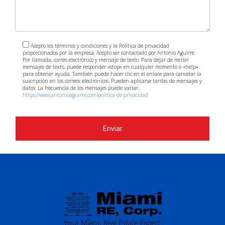
entre los compradores extranjeros?
Los condominios frente al mar y las casas unifamiliares
suelen ser muy buscados por los inversores
internacionales.
Acepto los términos y condiciones y la Política de privacidad
proporcionados por la empresa. Acepto ser contactado por Antonio Aguirre
Por llamada, correo electrónico y mensaje de texto. Para dejar de recibir
¿Qué recursos están disponibles para
mensajes de texto, puede responder «stop» en cualquier momento o «help»
para obtener ayuda. También puede hacer clic en el enlace para cancelar la
aprender más sobre el mercado inmobiliario?
suscripción en los correos electrónicos. Pueden aplicarse tarifas de mensajes y
datos. La frecuencia de los mensajes puede variar.
https://www.antonioaguirre.com/politica-de-privacidad
Hay numerosos cursos online, seminarios web y libros
sobre inversión inmobiliaria que pueden ayudarte a
familiarizarte con el sector. Recuerda que cada paso
Enviar
hacia adelante es una oportunidad para aprender y
crecer. Si deseas explorar más sobre cómo vender
propiedades exitosamente en Miami o necesitas
asesoramiento personalizado, ¡no dudes en contactar a
Antonio Aguirre!