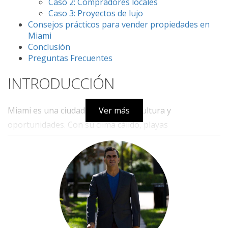
Caso 2: Compradores locales
Caso 3: Proyectos de lujo
Consejos prácticos para vender propiedades en
Miami
Conclusión
Preguntas Frecuentes
INTRODUCCIÓN
Miami es una ciudad llena de vida, cultura y
Ver más
oportunidades. Con su clima cálido, playas
impresionantes y una comunidad diversa, se ha
convertido en un lugar atractivo tanto para vivir como
para invertir. Si bien muchos piensan que vender
propiedades en Miami es solo para agentes locales, la
realidad es que los empresarios internacionales tienen
mucho que ganar al entrar en este mercado. La clave
está en entender las dinámicas del sector inmobiliario y