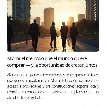
adecuada. Desde comprender el mercado hasta
establecer relaciones sólidas con clientes y colegas,
cada paso cuenta hacia el éxito. Los casos presentados
demuestran que con dedicación y enfoque puedes
lograr resultados significativos. Si estás listo para dar el
siguiente paso hacia esta emocionante oportunidad,
considera trabajar con un experto como Antonio
Aguirre, quien tiene un profundo conocimiento del
mercado inmobiliario local y puede guiarte a través del
Miami: el mercado que el mundo quiere
proceso. No dudes en contactarlo hoy mismo para
comprar — y la oportunidad de crecer juntos
comenzar tu viaje hacia el éxito.
Alianza para agentes internacionales que quieran ofrecer
inversiones inmobiliarias en Miami. Educación del mercado,
PREGUNTAS FRECUENTES
acceso a propiedades y pre construcciones, soporte local y
comisiones compartidas en dólares para ampliar su cartera y
¿Es necesario tener licencia para vender
atender clientes globales.
propiedades en Miami?