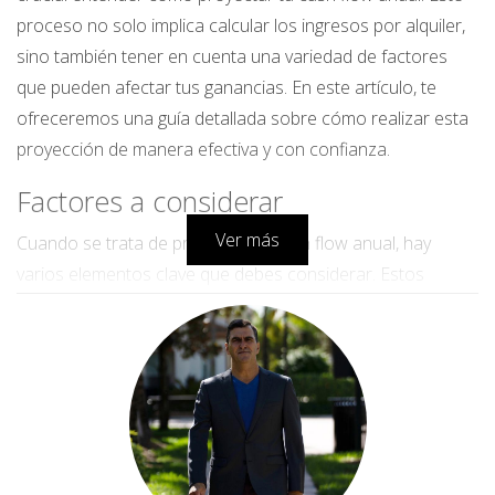
proceso no solo implica calcular los ingresos por alquiler,
sino también tener en cuenta una variedad de factores
que pueden afectar tus ganancias. En este artículo, te
ofreceremos una guía detallada sobre cómo realizar esta
proyección de manera efectiva y con confianza.
Factores a considerar
Ver más
Cuando se trata de proyectar tu cash flow anual, hay
varios elementos clave que debes considerar. Estos
factores no solo influirán en tus ingresos netos, sino que
también te ayudarán a crear un plan financiero sólido.
1. Ingresos por alquiler
El primer paso para calcular tu cash flow es determinar
cuánto puedes cobrar por el alquiler de tu propiedad.
Investiga el mercado local y analiza propiedades similares