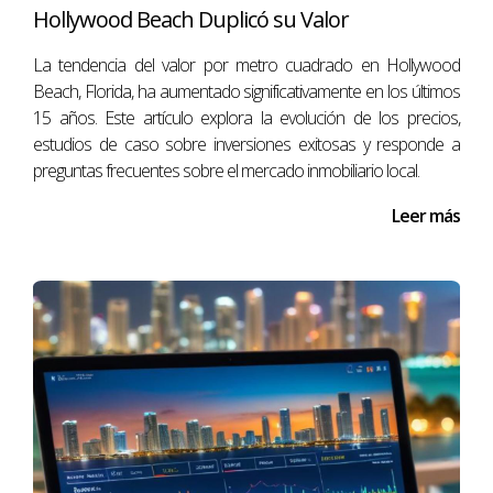
Hollywood Beach Duplicó su Valor
Total gastos: $9,300.
Tu cash flow anual sería:
La tendencia del valor por metro cuadrado en Hollywood
Beach, Florida, ha aumentado significativamente en los últimos
$45,000 - $9,300 = $35,700.
15 años. Este artículo explora la evolución de los precios,
estudios de caso sobre inversiones exitosas y responde a
preguntas frecuentes sobre el mercado inmobiliario local.
Este ejemplo demuestra cómo las propiedades
vacacionales pueden ser rentables si se gestionan bien
Leer más
durante la temporada alta.
Conclusión
Proyectar tu cash flow anual al invertir en Miami es un
proceso que requiere atención a los detalles y una
comprensión clara del mercado inmobiliario local. Al
considerar factores como ingresos por alquileres,
impuestos y tasas de ocupación podrás tomar decisiones
más informadas sobre tus inversiones. Recuerda siempre