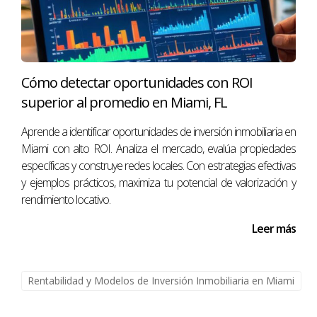
hacer un análisis exhaustivo antes de adquirir cualquier
propiedad y no dudes en consultar con profesionales del
sector inmobiliario como Antonio Aguirre para obtener
asesoramiento personalizado. Si estás listo para dar el
Cómo detectar oportunidades con ROI
siguiente paso hacia una inversión exitosa o necesitas
superior al promedio en Miami, FL
más información sobre cómo optimizar tu cash flow anual
Aprende a identificar oportunidades de inversión inmobiliaria en
en Miami FL ¡No dudes en contactarme! Estoy aquí para
Miami con alto ROI. Analiza el mercado, evalúa propiedades
ayudarte a alcanzar tus metas financieras.
específicas y construye redes locales. Con estrategias efectivas
y ejemplos prácticos, maximiza tu potencial de valorización y
Preguntas frecuentes
rendimiento locativo.
¿Qué es el cash flow?
Leer más
El cash flow se refiere al flujo de efectivo generado por
una inversión después de restar todos los gastos
Rentabilidad y Modelos de Inversión Inmobiliaria en Miami
asociados.
¿Cómo puedo aumentar mi cash flow?