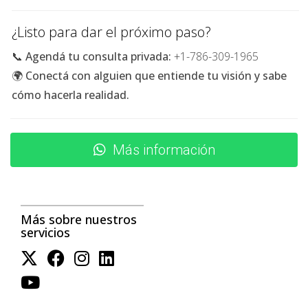
Mantenimiento: $1,200.
Seguro: $1,000.
¿Listo para dar el próximo paso?
Honorarios de administración: $1,200.
📞
Agendá tu consulta privada:
+1-786-309-1965
Calculando tus ingresos anuales:
🌍
Conectá con alguien que entiende tu visión y sabe
cómo hacerla realidad.
Ingresos por alquiler: $30,000.
Total gastos: $7,000.
Tu cash flow anual sería:
Más información
$30,000 - $7,000 = $23,000.
¡Un excelente retorno!
Más sobre nuestros
servicios
Caso 2: Propiedad comercial en una zona
emergente
Ahora consideremos una propiedad comercial que
compraste por $500,000 en una zona emergente. Alquilas