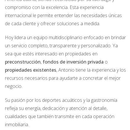
La tasa de ocupación es otro factor crítico que afecta tu
compromiso con la excelencia. Esta experiencia
cash flow. En Miami, la demanda puede variar según la
internacional le permite entender las necesidades únicas
temporada. Asegúrate de investigar las tendencias del
de cada cliente y ofrecer soluciones a medida.
mercado y planificar períodos potenciales de vacantes.
Hoy lidera un equipo multidisciplinario enfocado en brindar
Casos prácticos
un servicio completo, transparente y personalizado. Ya
Para ilustrar mejor cómo proyectar tu cash flow anual,
sea que estés interesado en propiedades en
veamos tres casos prácticos que reflejan diferentes
preconstrucción
,
fondos de inversión privada
o
escenarios en Miami.
propiedades existentes
, Antonio tiene la experiencia y los
recursos necesarios para ayudarte a concretar el mejor
Caso 1: Propiedad residencial en un barrio
negocio.
popular
Imagina que compras un apartamento en South Beach
Su pasión por los deportes acuáticos y la gastronomía
por $300,000. Después de investigar el mercado, decides
refleja su energía, dedicación y atención al detalle,
alquilarlo por $2,500 al mes. Tus gastos anuales son:
cualidades que también transmite en cada operación
inmobiliaria.
Impuestos: $3,600.