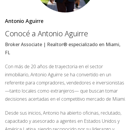
en la zona. Recuerda que la ubicación es fundamental;
Miami tiene barrios con diferentes niveles de demanda y
Antonio Aguirre
precios.
Conocé a Antonio Aguirre
2. Impuestos y gastos operativos
Broker Associate | Realtor® especializado en Miami,
Es vital tener en cuenta los impuestos sobre la propiedad y
FL
otros gastos operativos. Esto incluye:
Con más de 20 años de trayectoria en el sector
Impuestos locales y estatales.
Costos de mantenimiento.
inmobiliario, Antonio Aguirre se ha convertido en un
Seguros.
referente para compradores, vendedores e inversionistas
Honorarios de administración si decides contratar a
—tanto locales como extranjeros— que buscan tomar
alguien para gestionar la propiedad.
decisiones acertadas en el competitivo mercado de Miami.
Cualquier gasto no contemplado puede reducir
significativamente tus ganancias.
Desde sus inicios, Antonio ha abierto oficinas, reclutado,
capacitado y asesorado a agentes en Estados Unidos y
3. Tasa de ocupación
América Latina, siendo reconocido por su liderazgo y