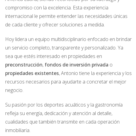
La demanda turística en Miami Beach es inquebrantable.
compromiso con la excelencia. Esta experiencia
Según datos recientes del Departamento de Turismo de
internacional le permite entender las necesidades únicas
Florida, la ciudad recibe anualmente más de 15 millones de
de cada cliente y ofrecer soluciones a medida.
visitantes. Esta afluencia constante garantiza que las
Hoy lidera un equipo multidisciplinario enfocado en brindar
propiedades se mantengan ocupadas durante todo el
un servicio completo, transparente y personalizado. Ya
año, lo que representa una excelente oportunidad para
sea que estés interesado en propiedades en
los inversores. Los eventos internacionales como Art
preconstrucción
,
fondos de inversión privada
o
Basel y el Miami International Boat Show atraen a turistas
propiedades existentes
, Antonio tiene la experiencia y los
adinerados que buscan experiencias exclusivas, lo que
recursos necesarios para ayudarte a concretar el mejor
aumenta aún más la demanda por alojamientos premium.
negocio.
Inversión Segura
Su pasión por los deportes acuáticos y la gastronomía
Invertir en propiedades en Miami Beach se considera una
refleja su energía, dedicación y atención al detalle,
inversión segura debido a la estabilidad del mercado
cualidades que también transmite en cada operación
inmobiliario. A pesar de las fluctuaciones económicas
inmobiliaria.
globales, el valor de las propiedades ha mostrado una