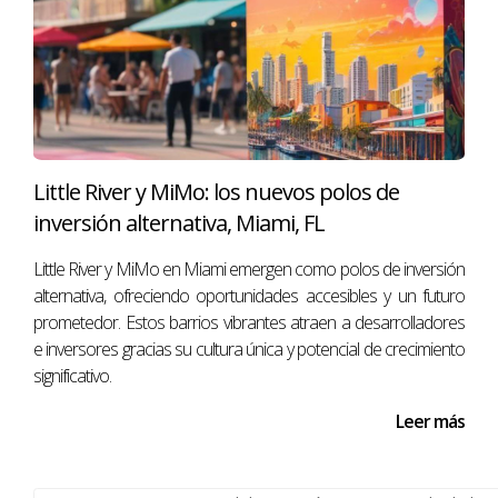
estilo de vida premium y alta demanda turística, lo que
garantiza ocupación constante y potenciales ingresos
significativos.
¿Cuáles son las mejores áreas para invertir?
Las áreas más destacadas incluyen Collins Avenue por su
Little River y MiMo: los nuevos polos de
lujo y exclusividad, South Beach por su atractivo turístico y
inversión alternativa, Miami, FL
Mid-Beach por su potencial crecimiento.
Little River y MiMo en Miami emergen como polos de inversión
¿Es seguro alquilar propiedades a corto plazo?
alternativa, ofreciendo oportunidades accesibles y un futuro
prometedor. Estos barrios vibrantes atraen a desarrolladores
Sí, siempre que cumplas con las regulaciones locales
e inversores gracias su cultura única y potencial de crecimiento
sobre alquileres a corto plazo; esto puede ser una
significativo.
excelente manera de maximizar tus ingresos.
Leer más
¿Cómo puedo encontrar propiedades
adecuadas para invertir?