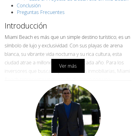
Conclusión
Preguntas Frecuentes
Introducción
Miami Beach es más que un simple destino turístico; es un
símbolo de lujo y exclusividad. Con sus playas de arena
blanca, su vibrante vida nocturna y su rica cultura, esta
ciudad atrae a millones de visitantes cada año. Para los
Ver más
inversores que buscan oportunidades inmobiliarias, Miami
Beach representa un mercado dinámico con una
demanda constante. Desde lujosos condominios hasta
casas frente al mar, las opciones son diversas y atractivas.
En este artículo, profundizaremos en las características
que hacen de Miami Beach un lugar ideal para invertir y
compartiremos historias inspiradoras de quienes han
tenido éxito en este competitivo mercado.