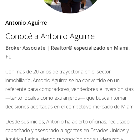
Razones del Atractivo de Miami
Beach
Antonio Aguirre
Lifestyle Premium
Conocé a Antonio Aguirre
Miami Beach es sinónimo de un estilo de vida premium.
Broker Associate | Realtor® especializado en Miami,
Desde restaurantes galardonados hasta boutiques de
FL
lujo, la ciudad ofrece una experiencia única que combina
relajación y sofisticación. La arquitectura art déco y los
Con más de 20 años de trayectoria en el sector
vibrantes murales callejeros crean un ambiente
inmobiliario, Antonio Aguirre se ha convertido en un
visualmente impresionante que atrae tanto a residentes
referente para compradores, vendedores e inversionistas
como a turistas. Este estilo de vida no solo es atractivo
—tanto locales como extranjeros— que buscan tomar
para quienes buscan disfrutar del sol y la playa, sino
decisiones acertadas en el competitivo mercado de Miami.
también para aquellos que desean establecerse en un
entorno donde la calidad de vida es primordial.
Desde sus inicios, Antonio ha abierto oficinas, reclutado,
capacitado y asesorado a agentes en Estados Unidos y
Demanda Turística Constante
América Latina, siendo reconocido por su liderazgo y