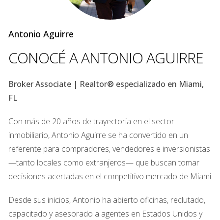
comunidad administrada
PASO 2: INVESTIGUE SUS
Antonio Aguirre
OPCIONES DE HIPOTECA
CONOCÉ A ANTONIO AGUIRRE
Una vez que haya evaluado su situación financiera, el
Broker Associate | Realtor® especializado en Miami,
siguiente paso es investigar las diferentes opciones de
FL
hipoteca disponibles. En Florida, las opciones pueden
variar significativamente, desde hipotecas convencionales
hasta préstamos para veteranos y programas de
Con más de 20 años de trayectoria en el sector
asistencia para compradores por primera vez. Entender
inmobiliario, Antonio Aguirre se ha convertido en un
las características y requisitos de cada tipo de hipoteca le
referente para compradores, vendedores e inversionistas
permitirá identificar cuál se alinea mejor con sus
—tanto locales como extranjeros— que buscan tomar
necesidades y objetivos.
decisiones acertadas en el competitivo mercado de Miami.
Tipos de hipotecas
Los tipos más comunes de hipotecas incluyen:
Desde sus inicios, Antonio ha abierto oficinas, reclutado,
Hipotecas fijas:
Con tasas de interés estables a lo
capacitado y asesorado a agentes en Estados Unidos y