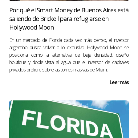
permiten que su pago mensual no supere el 28-30% de su
Por qué el Smart Money de Buenos Aires está
ingreso bruto mensual.
saliendo de Brickell para refugiarse en
¿Es mejor una hipoteca fija o una ajustable?
Hollywood Moon
La respuesta depende de su situación personal. Las
En un mercado de Florida cada vez más denso, el inversor
hipotecas fijas ofrecen estabilidad en los pagos, mientras
que las ajustables pueden comenzar con tasas más bajas,
argentino busca volver a lo exclusivo. Hollywood Moon se
pero corren el riesgo de aumentar con el tiempo. Analice
posiciona como la alternativa de baja densidad, diseño
sus necesidades y su tolerancia al riesgo.
boutique y doble vista al agua que el inversor de capitales
privados prefiere sobre las torres masivas de Miami.
¿Qué costos adicionales debo considerar al
comprar una casa?
Leer más
Además de la hipoteca, considere los gastos de cierre,
impuestos a la propiedad, seguro de propietario y
mantenimiento. Estos costos pueden sumarse
significativamente, así que es vital tenerlos en cuenta en su
presupuesto.
¿Cuánto tiempo dura el proceso de
aprobación de una hipoteca?