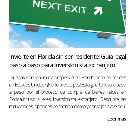
El proceso de aprobación puede variar, pero en general,
puede tomar de 30 a 45 días. Sin embargo, tener todos
sus documentos en orden puede acelerar
considerablemente este proceso.
¿Qué sucede si no tengo un buen crédito?
Si su puntaje de crédito no es ideal, aún puede explorar
Invierte en Florida sin ser residente: Guía legal
opciones como préstamos FHA o VA, que tienen
paso a paso para inversionista extranjero
requisitos más flexibles. Además, trabajar para mejorar su
puntaje antes de solicitar una hipoteca puede ofrecerle
¿Sueñas con tener una propiedad en Florida pero no resides
mejores condiciones.
en Estados Unidos? ¡No te preocupes! Esta guía te llevará paso
Recuerda que cada etapa del proceso de
a paso por el proceso de compra de bienes raíces en
financiamiento no solo requiere dedicación, sino
Florida,incluso si eres inversionista extranjero. Descubre las
también una planificación cuidadosa. El esfuerzo
regulaciones, opciones de financiamiento y consejos clave aquí
valdrá la pena cuando finalmente obtengas las
llaves de tu nueva casa.
Leer más