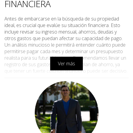
FINANCIERA
Antes de embarcarse en la búsqueda de su propiedad
ideal, es crucial que evalúe su situación financiera. Esto
incluye revisar su ingreso mensual, ahorros, deudas y
otros gastos que puedan afectar su capacidad de pago.
Un análisis minucioso le permitirá entender cuánto puede
permitirse pagar cada mes y determinar un presupuesto
realista para su futura hipoteca. Recomendamos llevar un
Ver más
registro de sus gastos y elaborar un plan de ahorro, ya
que tener un fuerte colchón financiero puede ser decisivo.
Presupuesto y costos adicionales
Al establecer su presupuesto, no olvide considerar los
costos adicionales asociados con la compra de una
propiedad, tales como:
Impuestos a la propiedad
Gastos de cierre
Seguro de propiedad
Cuotas de mantenimiento si compra en una