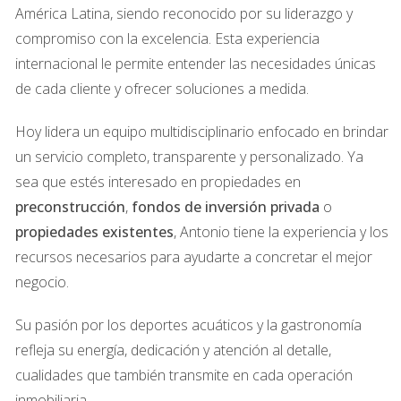
largo de la vida del préstamo.
América Latina, siendo reconocido por su liderazgo y
Hipotecas ajustables:
Tasas que pueden cambiar
compromiso con la excelencia. Esta experiencia
en períodos específicos, normalmente más bajas al
principio.
internacional le permite entender las necesidades únicas
Préstamos FHA:
Diseñados para compradores con
de cada cliente y ofrecer soluciones a medida.
menos recursos, ofrecen requisitos de pago inicial
bajo.
Hoy lidera un equipo multidisciplinario enfocado en brindar
Préstamos VA:
Para veteranos y militares, a menudo
un servicio completo, transparente y personalizado. Ya
requieren poco o ningún pago inicial.
sea que estés interesado en propiedades en
PASO 3: MEJORE SU PUNTAJE DE
preconstrucción
,
fondos de inversión privada
o
CRÉDITO
propiedades existentes
, Antonio tiene la experiencia y los
recursos necesarios para ayudarte a concretar el mejor
negocio.
El puntaje de crédito es un componente vital al solicitar
una hipoteca, ya que determina su elegibilidad y las tasas
de interés que se le ofrecerán. Un puntaje de crédito más
Su pasión por los deportes acuáticos y la gastronomía
alto puede ahorrarle miles de dólares durante la vida de su
refleja su energía, dedicación y atención al detalle,
préstamo. Por lo tanto, invertir tiempo en mejorar su
cualidades que también transmite en cada operación
puntaje es fundamental.
inmobiliaria.