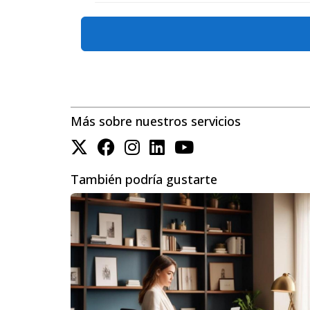
debes hacerte. Conocer tus opciones de finan
fundamentales hacia tu nuevo hogar. Si tiene
contacto conmigo. Estoy aquí para ayudarte a h
¡No esperes más! Da el primer paso ha
Más sobre nuestros servicios
Si tienes dudas o necesitas asesoría pe
Recuerda: cada pregunta es importante 
También podría gustarte
Preguntas Frecuentes Adicionales
¿Cuánto tiempo toma cerrar una com
El tiempo promedio para cerrar una compra inm
inspecciones.