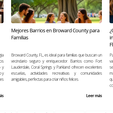
 al comprar propiedades en Miami?
ante el proceso de compra, contar con uno puede ofrecerte pr
Mejores Barrios en Broward County para
¿
es inmobiliarias; un buen agente te ayudará a presentar una ofe
Familias
i
 considerado comprador primerizo?
F
 a quien no ha poseído una vivienda principal durante los últ
gia
Broward County, FL, es ideal para familias que buscan un
Pa
los
vecindario seguro y enriquecedor. Barrios como Fort
va
opulares entre los compradores en Miami?
o y
Lauderdale, Coral Springs y Parkland ofrecen excelentes
se
os y casas unifamiliares suelen ser muy demandadas debido a s
o y
escuelas, actividades recreativas y comunidades
m
gunta o necesitas asistencia adicional sobre cómo navegar por e
es
amigables, perfectas para criar niños felices.
qu
co
ás
Leer más