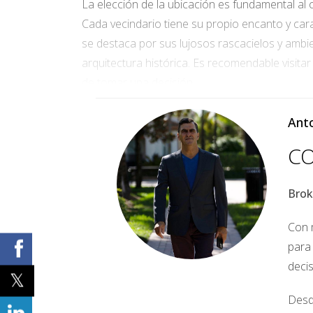
La elección de la ubicación es fundamental al
Cada vecindario tiene su propio encanto y cara
se destaca por sus lujosos rascacielos y ambi
arquitectura histórica. Es recomendable visita
de tomar una decisión.
¿Qué opciones de financiamiento est
Anto
El financiamiento es uno de los aspectos más
CO
o VA si son veteranos. Además, hay programas 
con un asesor financiero o un agente hipotecar
Brok
disponible. Recuerda que tener una buena calif
¿Cómo está el mercado inmobiliario
Con m
para
El mercado inmobiliario en Miami ha mostrado 
deci
embargo, es importante estar al tanto de las 
disponible o precios más competitivos. Realiz
Desd
sobre cuándo es el mejor momento para comprar