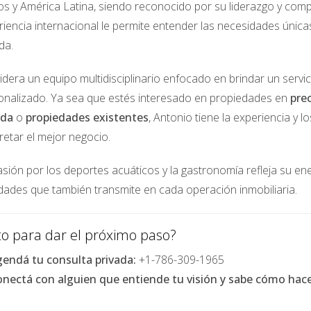
os y América Latina, siendo reconocido por su liderazgo y comp
iencia internacional le permite entender las necesidades única
erar al comprar?
da.
bes considerar el precio de venta. Existen varios gastos adici
mpuestos sobre la propiedad y tarifas asociadas a la inspección
idera un equipo multidisciplinario enfocado en brindar un servi
suales como seguros y mantenimiento. Hacer un presupuesto de
onalizado. Ya sea que estés interesado en propiedades en
pre
ada
o
propiedades existentes
, Antonio tiene la experiencia y 
retar el mejor negocio.
na propiedad en Miami?
o, pero desglosarlo en pasos claros puede facilitarlo enorm
sión por los deportes acuáticos y la gastronomía refleja su ener
ar con un agente inmobiliario para buscar propiedades que se 
idades que también transmite en cada operación inmobiliaria.
ferta formal y entrarás en negociaciones con el vendedor. Desp
al donde firmarás todos los documentos necesarios para convert
sto para dar el próximo paso?
endá tu consulta privada:
+1-786-309-1965
nectá con alguien que entiende tu visión y sabe cómo hacer
 experiencia emocionante y gratificante si estás bien informad