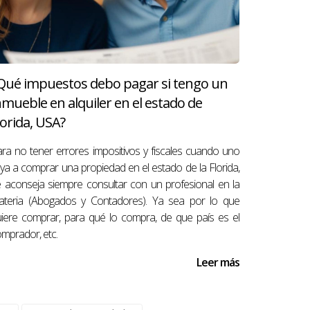
otección legal adicional.
Qué impuestos debo pagar si tengo un
rta competitiva.
nmueble en alquiler en el estado de
lorida, USA?
imos tres años.
ra no tener errores impositivos y fiscales cuando uno
ya a comprar una propiedad en el estado de la Florida,
 aconseja siempre consultar con un profesional en la
u variedad y ubicación estratégica. ¡Estoy
ateria (Abogados y Contadores). Ya sea por lo que
l mercado inmobiliario en Miami, no dudes en
iere comprar, para qué lo compra, de que país es el
mprador, etc.
Leer más