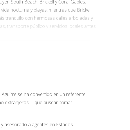
yen South Beach, Brickell y Coral Gables.
vida nocturna y playas, mientras que Brickell
ás tranquilo con hermosas calles arboladas y
s, transporte público y servicios locales antes
 por hipotecas convencionales, préstamos FHA
l acceso a la propiedad. Es esencial hablar
darte a encontrar la mejor tasa de interés
 financiamiento.
o Aguirre se ha convertido en un referente
omo extranjeros— que buscan tomar
a demanda tanto local como internacional. Sin
períodos del año puede haber más inventario
ntado puede proporcionar información valiosa
do y asesorado a agentes en Estados
luir significativamente en tu decisión.