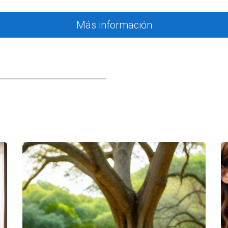
ciamiento, entender el mercado actual y estar preparado para 
s más preguntas o necesitas ayuda personalizada durante tu bú
Más información
acer realidad tu sueño de vivir en esta maravillosa ciudad.
cia tu nueva vida en Miami hoy mismo.
rsonalizada sobre el mercado inmobiliario en Miami, ¡cont
y estoy aquí para responderlas todas.
pra inmobiliaria?
obiliaria puede variar entre 30 a 60 días dependiendo de vari