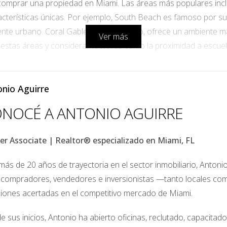
 comprar una propiedad en Miami. Las áreas más populares inclu
cterísticas únicas. Por ejemplo, South Beach es famoso por su 
ente urbano. Coral Gables, por otro lado, ofrece un ambiente m
Ver más
r estas áreas y considerar factores como la proximidad a escuela
án disponibles?
nio Aguirre
 críticos al comprar una casa. Los compradores pueden optar
NOCÉ A ANTONIO AGUIRRE
específicos para compradores primerizos que pueden facilitar e
io que pueda guiarte a través de las diferentes opciones y ayu
er Associate | Realtor® especializado en Miami, FL
icación crediticia puede abrirte muchas puertas en términos de
 actualmente?
ás de 20 años de trayectoria en el sector inmobiliario, Antoni
 compradores, vendedores e inversionistas —tanto locales c
un crecimiento constante en los últimos años, impulsado por l
siones acertadas en el competitivo mercado de Miami.
tendencias actuales del mercado. Por ejemplo, durante ciertos 
ar un análisis del mercado con un agente inmobiliario experime
e sus inicios, Antonio ha abierto oficinas, reclutado, capacita
. Además, estar atento a las tasas de interés también puede inf