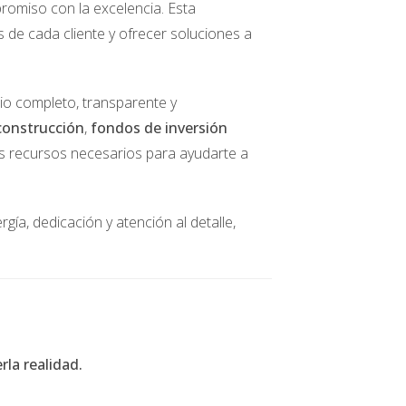
romiso con la excelencia. Esta
s de cada cliente y ofrecer soluciones a
onales que pueden surgir durante el proceso.
 y tasación del inmueble. También es
cio completo, transparente y
tallado te ayudará a evitar sorpresas
construcción
,
fondos de inversión
los recursos necesarios para ayudarte a
emente. Primero, debes obtener una
gía, dedicación y atención al detalle,
ajusten a tus necesidades y presupuesto. Una
ués de acordar un precio, se realizarán
irte oficialmente en propietario.
la realidad.
o sobre el proceso y las preguntas clave que