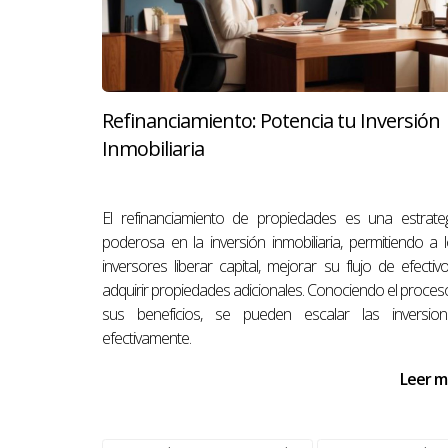
¿Es necesario contratar un abogado
Aunque no es obligatorio tener un abogado dur
¿Puedo negociar el precio de venta?
Refinanciamiento: Potencia tu Inversión
Sí, negociar el precio es común en transaccion
Inmobiliaria
¿Cuáles son los requisitos para ser
Generalmente se considera comprador primerizo
El refinanciamiento de propiedades es una estrate
poderosa en la inversión inmobiliaria, permitiendo a 
¿Qué tipo de propiedades son más p
inversores liberar capital, mejorar su flujo de efectiv
Las propiedades residenciales como condomini
adquirir propiedades adicionales. Conociendo el proces
aquí para ayudarte! Si tienes alguna otra pre
sus beneficios, se pueden escalar las inversion
efectivamente.
contactarme directamente!
Leer m