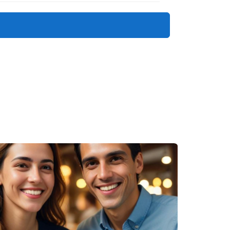
los gastos adicionales son pasos
squeda inmobiliaria, no dudes en ponerte en
áctame! Estoy aquí para ayudarte.
os factores como financiamiento e