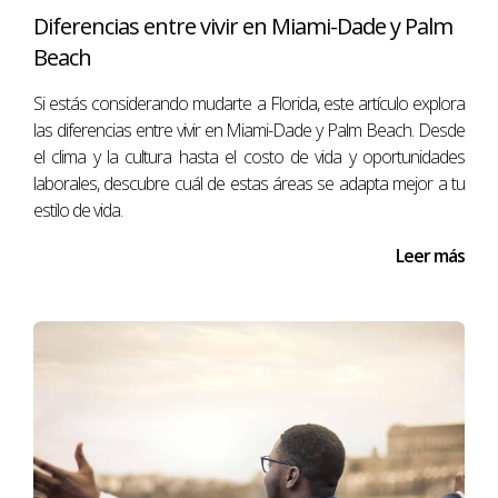
negociarán en tu nombre para obtener las mejores
Diferencias entre vivir en Miami-Dade y Palm
condiciones posibles.
Beach
Si estás considerando mudarte a Florida, este artículo explora
Si tienes alguna pregunta o necesitas más
las diferencias entre vivir en Miami-Dade y Palm Beach. Desde
información sobre el financiamiento para
el clima y la cultura hasta el costo de vida y oportunidades
inversionistas extranjeros, no dudes en
laborales, descubre cuál de estas áreas se adapta mejor a tu
contactarme. Estoy aquí para ayudarte en
estilo de vida.
cada paso del camino.
Leer más
Conclusión
El financiamiento es un aspecto crucial en el
proceso de compra de una
propiedad
inmobiliaria
en Florida para inversionistas
extranjeros. Al comprender las diferentes
opciones disponibles y contar con la asesoría de