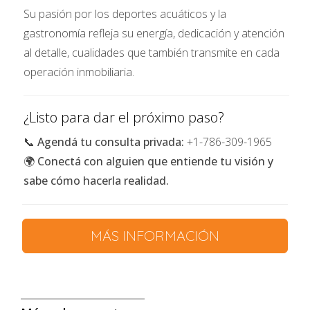
locales:
Asociarte con un inversionista local
Su pasión por los deportes acuáticos y la
puede facilitar el acceso al financiamiento y
gastronomía refleja su energía, dedicación y atención
brindarte conocimiento del mercado local.
al detalle, cualidades que también transmite en cada
Financiamiento a través de familiares o
operación inmobiliaria.
amigos:
Si tienes familiares o amigos
dispuestos a prestarte dinero, esta puede
¿Listo para dar el próximo paso?
ser una opción viable, aunque es importante
formalizar el acuerdo.
📞
Agendá tu consulta privada:
+1-786-309-1965
🌍
Conectá con alguien que entiende tu visión y
Consejos para Elegir la Mejor Opción
sabe cómo hacerla realidad.
Al evaluar las diferentes alternativas, considera
los siguientes factores:
MÁS INFORMACIÓN
Tasa de interés:
Compara las tasas de
interés y elige la opción más competitiva.
Plazo del préstamo:
Evalúa el plazo del