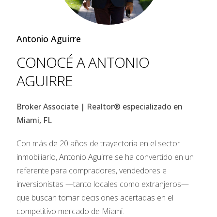
con mayor flexibilidad en términos de requisitos y
plazos. Sin embargo, es importante tener en
Antonio Aguirre
cuenta que las tasas de interés suelen ser más
altas que las de los préstamos hipotecarios
CONOCÉ A ANTONIO
tradicionales.
AGUIRRE
3. Programas de Financiamiento del Gobierno
Broker Associate | Realtor® especializado en
En algunos casos, los inversionistas extranjeros
Miami, FL
pueden ser elegibles para programas de
Con más de 20 años de trayectoria en el sector
financiamiento respaldados por el gobierno.
inmobiliario, Antonio Aguirre se ha convertido en un
Estos programas pueden ofrecer tasas de interés
referente para compradores, vendedores e
competitivas y requisitos de pago inicial más
inversionistas —tanto locales como extranjeros—
bajos. Sin embargo, es importante investigar a
que buscan tomar decisiones acertadas en el
fondo los requisitos de elegibilidad. Tu
agente
competitivo mercado de Miami.
inmobiliario
puede ayudarte a identificar si