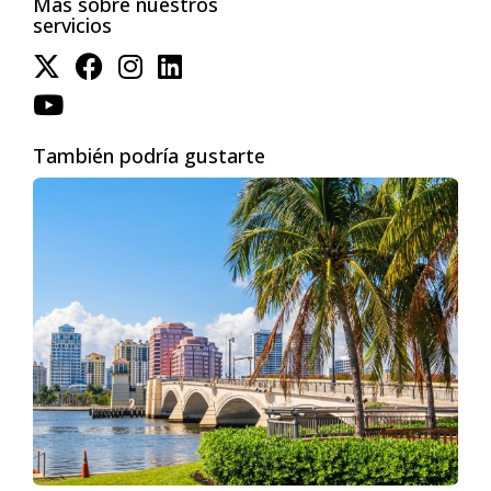
préstamo y asegúrate de que se ajuste a tus
Más sobre nuestros
servicios
objetivos y capacidad de pago.
Requisitos y condiciones:
Asegúrate de
comprender los requisitos de cada opción y
de cumplir con ellos.
Costos de cierre:
Ten en cuenta los costos
También podría gustarte
de cierre, que pueden incluir honorarios
legales, tasaciones y seguros.
La Importancia de un Agente Inmobiliario
Un
agente inmobiliario
experimentado puede ser
un recurso invaluable durante todo el proceso de
compra, incluyendo la búsqueda de
financiamiento. Ellos no solo te ayudarán a
identificar las mejores opciones de
financiamiento, sino que también te guiarán en la
preparación de la documentación necesaria y