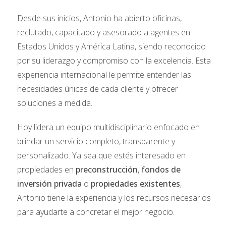
calificas para alguno de estos programas y
Desde sus inicios, Antonio ha abierto oficinas,
asistirte en el proceso de solicitud.
reclutado, capacitado y asesorado a agentes en
Estados Unidos y América Latina, siendo reconocido
4. Pago en Efectivo
por su liderazgo y compromiso con la excelencia. Esta
experiencia internacional le permite entender las
Si tienes los recursos financieros disponibles, el
necesidades únicas de cada cliente y ofrecer
pago en efectivo puede ser la opción más sencilla
soluciones a medida.
y rápida. Además, te brinda mayor poder de
negociación en el proceso de compra.
Hoy lidera un equipo multidisciplinario enfocado en
brindar un servicio completo, transparente y
5. Otras Alternativas
personalizado. Ya sea que estés interesado en
Además de las opciones mencionadas, existen
propiedades en
preconstrucción
,
fondos de
otras alternativas de financiamiento que puedes
inversión privada
o
propiedades existentes
,
Antonio tiene la experiencia y los recursos necesarios
explorar:
para ayudarte a concretar el mejor negocio.
Asociaciones con inversionistas