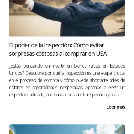
un
agente inmobiliario
experimentado, puedes
encontrar la solución de financiamiento ideal para
tus necesidades y hacer realidad tu sueño de
inversión en Florida.
Si tienes alguna pregunta o necesitas más
El poder de la inspección: Cómo evitar
información sobre el financiamiento para
sorpresas costosas al comprar en USA
inversionistas extranjeros, no dudes en
¿Estás pensando en invertir en bienes raíces en Estados
contactarme. Estoy aquí para ayudarte en
Unidos? Descubre por qué la inspección es una etapa crucial
cada paso del camino.
en el proceso de compra y cómo puede ahorrarte miles de
dólares en reparaciones inesperadas. Aprende a elegir un
Recuerda que también puedes encontrar
inspector calificado, qué buscar durante la inspección y mas.
información útil en mis otros artículos, como
Leer más
"
Preguntas Frecuentes Inversionista
Extranjero
" y "
Descarga de Guía de Compra de
Propiedades
".