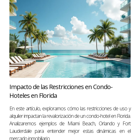
¡Te deseo mucho éxito en tu
inversión
inmobiliaria
en Florida!
------------------------------
Conoce al autor:
Antonio Aguirre
es un corredor de bienes raíces
(Broker Associate) y Realtor® en Miami, FL, con
más de 20 años de experiencia en la industria
Impacto de las Restricciones en Condo-
inmobiliaria. Su equipo multidisciplinario brinda
Hoteles en Florida
asesoría integral a compradores, vendedores e
inversionistas locales y extranjeros. Antonio es
En este artículo, exploramos cómo las restricciones de uso y
alquiler impactan la revalorización de un condo-hotel en Florida.
reconocido por su éxito y liderazgo en el mercado
Analizaremos ejemplos de Miami Beach, Orlando y Fort
inmobiliario de Florida.
Lauderdale para entender mejor estas dinámicas en el
mercado inmobiliario.