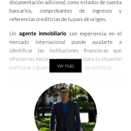
documentación adicional, como estados de cuenta
bancarios, comprobantes de ingresos y
referencias crediticias de tu país de origen.
Un
agente inmobiliario
con experiencia en el
mercado internacional puede ayudarte a
identificar las instituciones financieras que
ofrecen las mejores condiciones para tu situación
Ver más
particular y guiarte en el proceso de solicitud.
2. Financiamiento Privado
Si no cumples con los requisitos para un préstamo
hipotecario tradicional, el financiamiento privado
puede ser una alternativa viable. Empresas de
inversión y prestamistas privados ofrecen
préstamos a inversionistas extranjeros, a menudo