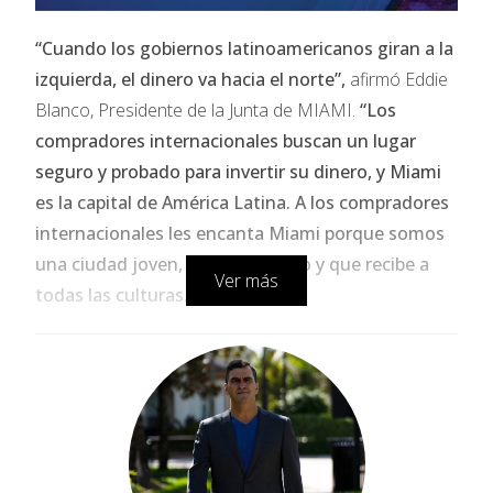
“Cuando los gobiernos latinoamericanos giran a la
izquierda, el dinero va hacia el norte”,
afirmó Eddie
Blanco, Presidente de la Junta de MIAMI.
“Los
compradores internacionales buscan un lugar
seguro y probado para invertir su dinero, y Miami
es la capital de América Latina. A los compradores
internacionales les encanta Miami porque somos
una ciudad joven, en crecimiento y que recibe a
Ver más
todas las culturas.”
En junio de 2025, más de 140 países realizaron
búsquedas en
MiamiRealtors.com
, que cuenta con
tres portales de búsqueda de propiedades para
consumidores. El top 10 incluye países de cuatro
continentes: Norteamérica, Sudamérica, Europa y