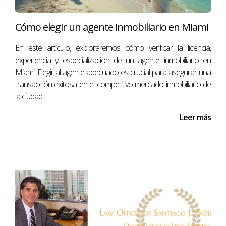
UNO PARA COMPRADORES
Cómo elegir un agente inmobiliario en Miami
EXTRANJEROS EN EE. UU.
En este artículo, exploraremos cómo verificar la licencia,
experiencia y especialización de un agente inmobiliario en
Florida es el principal destino de EE. UU. para
Miami. Elegir al agente adecuado es crucial para asegurar una
compradores internacionales (21% de todas las
transacción exitosa en el competitivo mercado inmobiliario de
ventas), según el
Perfil 2025 de Transacciones
la ciudad.
Internacionales en Bienes Raíces Residenciales en
EE. UU. de NAR.
Florida ha sido el estado N.º 1 para
Leer más
compradores extranjeros durante los 16 años que
lleva el estudio.
En total, compradores internacionales adquirieron
78,100 propiedades, un aumento del 44% respecto
al año anterior.
Casi la mitad de todas las ventas internacionales