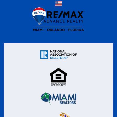
San José, CA
Des Moines, Iowa
Nueva York
Atlanta, GA
Las Vegas, NV
Chicago
Dallas, TX
Fort Worth, TX
Los Ángeles, CA