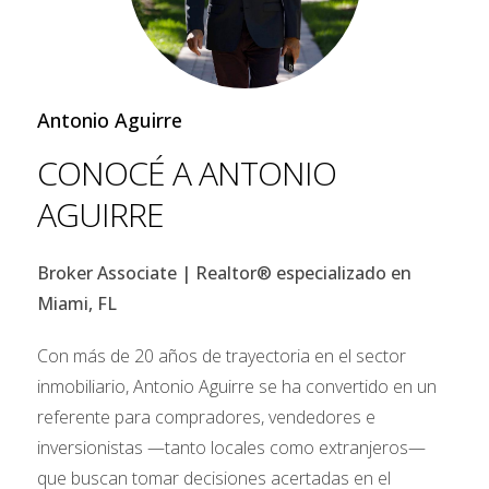
Asia.
Top 10 países que más buscaron en
MiamiRealtors.com en junio de 2025
Antonio Aguirre
Participación en búsquedas internacionales
CONOCÉ A ANTONIO
Colombia: 13.3%
AGUIRRE
España: 8.3%
Broker Associate | Realtor® especializado en
Canadá: 5.7%
Miami, FL
China: 5.5%
Con más de 20 años de trayectoria en el sector
Filipinas: 5.3%
inmobiliario, Antonio Aguirre se ha convertido en un
referente para compradores, vendedores e
India: 4.9%
inversionistas —tanto locales como extranjeros—
que buscan tomar decisiones acertadas en el
Rusia: 4.9%