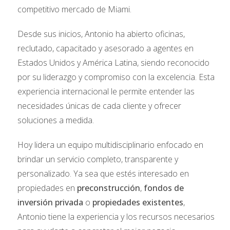
competitivo mercado de Miami.
Venezuela: 4.5%
Desde sus inicios, Antonio ha abierto oficinas,
reclutado, capacitado y asesorado a agentes en
Argentina: 4.5%
Estados Unidos y América Latina, siendo reconocido
México: 4.3%
por su liderazgo y compromiso con la excelencia. Esta
experiencia internacional le permite entender las
COMPRADORES GLOBALES
necesidades únicas de cada cliente y ofrecer
soluciones a medida.
ADQUIEREN LA MITAD DE LAS
VENTAS DE NUEVAS
Hoy lidera un equipo multidisciplinario enfocado en
brindar un servicio completo, transparente y
CONSTRUCCIONES EN EL
personalizado. Ya sea que estés interesado en
SUR DE FLORIDA
propiedades en
preconstrucción
,
fondos de
inversión privada
o
propiedades existentes
,
Los compradores internacionales adquirieron el
49%
Antonio tiene la experiencia y los recursos necesarios