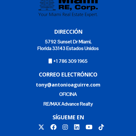
Washington
Georgia
DIRECCIÓN
Nueva York
5792 Sunset Dr Miami,
Florida 33143 Estados Unidos
Iowa
+1 786 309 1965
Nevada
CORREO ELECTRÓNICO
Carolina del Norte
tony@antonioaguirre.com
Texas
OFICINA
RE/MAX Advance Realty
Ohio
SÍGUEME EN
Top 10 Ciudades de EE. UU. que más
buscaron en MiamiRealtors.com en junio
de 2025