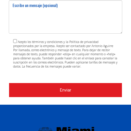
Virginia registró la mayor cantidad de búsquedas
domésticas en MiamiRealtors.com en junio de 2025.
En 2024,
Nueva York
fue el estado con más
compradores foráneos en el sur de Florida, de
acuerdo con el
Perfil 2024 de Compradores
Acepto los términos y condiciones y la Política de privacidad
proporcionados por la empresa. Acepto ser contactado por Antonio Aguirre
Internacionales de Vivienda de MIAMI.
Por llamada, correo electrónico y mensaje de texto. Para dejar de recibir
mensajes de texto, puede responder «stop» en cualquier momento o «help»
📄 Acceso al informe:
para obtener ayuda. También puede hacer clic en el enlace para cancelar la
suscripción en los correos electrónicos. Pueden aplicarse tarifas de mensajes y
https://bit.ly/25MiamiGlobalStudy
datos. La frecuencia de los mensajes puede variar.
https://www.antonioaguirre.com/politica-de-privacidad
Top 10 Estados de EE. UU. que más
Enviar
buscaron en MiamiRealtors.com en junio
de 2025
Virginia
California