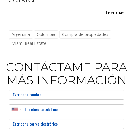
de tu inversión.
Medellín, Colombia
Leer más
Toronto, Canadá
Moscú, Rusia
Argentina
Colombia
Compra de propiedades
Miami Real Estate
El Cairo, Egipto
São Paulo, Brasil
CONTÁCTAME PARA
MÁS INFORMACIÓN
Londres, Inglaterra
VIRGINIA, EL ESTADO N.º 1 EN
BÚSQUEDAS DE BIENES
RAÍCES EN MIAMI