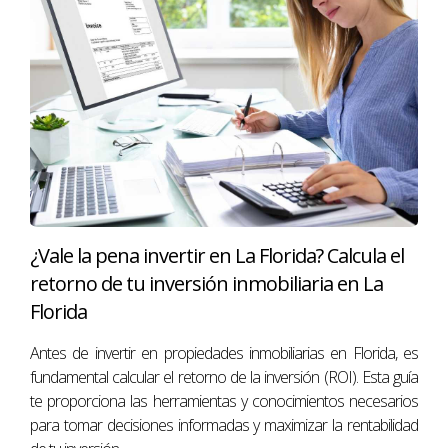
comprador puede adquirir
58 m² de propiedad
prime en Miami,
casi cuatro veces más que en
Mónaco (19 m²), casi el doble que en Nueva York (34
m²) y Londres (34 m²), y más que en París, Sídney,
Tokio y otras ciudades.
Top 10 Ciudades Internacionales que más
buscaron en MiamiRealtors.com en junio
de 2025
¿Vale la pena invertir en La Florida? Calcula el
Bogotá, Colombia
retorno de tu inversión inmobiliaria en La
Florida
Dublín, Irlanda
Antes de invertir en propiedades inmobiliarias en Florida, es
Madrid, España
fundamental calcular el retorno de la inversión (ROI). Esta guía
te proporciona las herramientas y conocimientos necesarios
Buenos Aires, Argentina
para tomar decisiones informadas y maximizar la rentabilidad