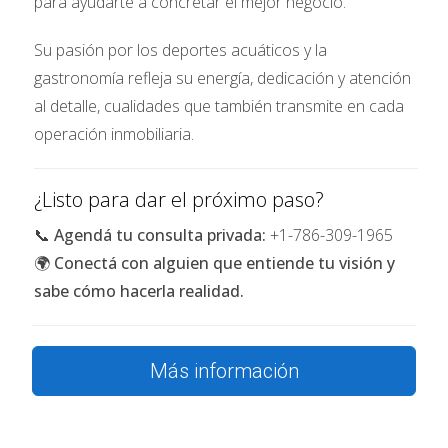
de las ventas de nuevas construcciones,
para ayudarte a concretar el mejor negocio.
preconstrucción y conversiones de condominios
Su pasión por los deportes acuáticos y la
en el sur de Florida durante un período de 18 meses
gastronomía refleja su energía, dedicación y atención
que terminó en junio de 2025, según el primer
al detalle, cualidades que también transmite en cada
Informe Global de Ventas de Nuevas
operación inmobiliaria.
Construcciones de MIAMI REALTORS®.
Los datos se recopilaron de
9,115 unidades en 37
¿Listo para dar el próximo paso?
proyectos de condominios nuevos en el área de
📞
Agendá tu consulta privada:
+1-786-309-1965
Miami.
Para el informe, MIAMI colaboró con
Cervera
🌍
Conectá con alguien que entiende tu visión y
Real Estate, ISG World, PMG, SERHANT. New
sabe cómo hacerla realidad.
Development y ONE Sotheby’s International
Realty.
Más información
En 2024,
Argentina
fue el país extranjero que más
compró bienes raíces en el sur de Florida, de acuerdo
con el
Perfil 2024 de Compradores Internacionales