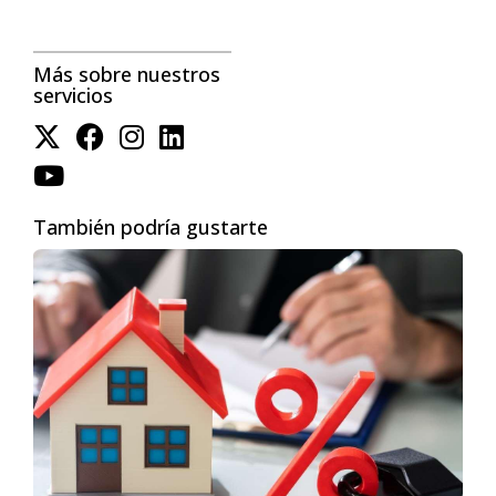
1963 o por correo electrónico en
tony@antonioaguirre.com
.
Más sobre nuestros
servicios
Le agradecería mucho si pudiera dejar una reseña en 
Google ¡Su opinión significa mucho para mí! 
https://g.page/antonio-aguirre-miami/review?rc
También podría gustarte