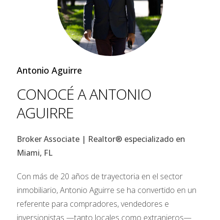
Antonio Aguirre
Comparación Año Tras Año: Mayo de 2025 vs.
CONOCÉ A ANTONIO
Mayo de 2024
AGUIRRE
Las ideas más significativas provienen de la
comparación de estas cifras con el año anterior,
Broker Associate | Realtor® especializado en
mayo de 2024, lo que indica una notable tendencia a
Miami, FL
la desaceleración en varias métricas clave:
Con más de 20 años de trayectoria en el sector
Ventas Cerradas
: Experimentaron una
inmobiliario, Antonio Aguirre se ha convertido en un
disminución del 17%
con respecto al año
referente para compradores, vendedores e
anterior.
Precio de Venta Medio
: Sufrió un
descenso
inversionistas —tanto locales como extranjeros—