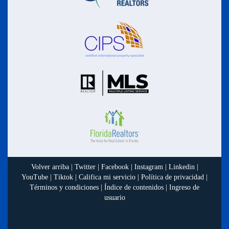
Volver arriba
|
Twitter
|
Facebook
|
Instagram
|
Linkedin
|
YouTube
|
Tiktok
|
Califica mi servicio
|
Política de privacidad
|
Términos y condiciones
|
Índice de contenidos
|
Ingreso de
usuario