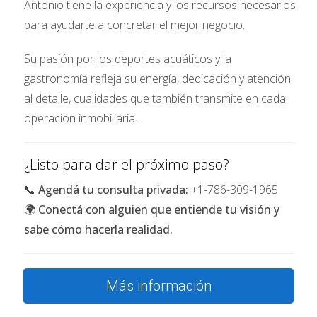
Antonio tiene la experiencia y los recursos necesarios
medio experimentaron caídas de dos dígitos
para ayudarte a concretar el mejor negocio.
porcentuales. De manera similar, el volumen total en
dólares y las nuevas ventas pendientes también
Su pasión por los deportes acuáticos y la
experimentaron descensos significativos. Si bien los
gastronomía refleja su energía, dedicación y atención
nuevos listados disminuyeron, el
aumento del 33%
al detalle, cualidades que también transmite en cada
en el inventario activo
destaca, indicando una mayor
operación inmobiliaria.
oferta de condominios en el mercado en
comparación con el año anterior.
¿Listo para dar el próximo paso?
Esta información es proporcionada por Florida
📞
Agendá tu consulta privada:
+1-786-309-1965
Realtors®. Para obtener información inmobiliaria más
🌍
Conectá con alguien que entiende tu visión y
detallada o asistencia con la compra o venta en
sabe cómo hacerla realidad.
Miami Beach, puede comunicarse con Antonio C.
Aguirre, un experto de RE/MAX Advance Realty. Su
Más información
oficina está ubicada en 5792 Sunset Dr, Miami, FL
33143. Puede contactarlo por teléfono al (786) 309-