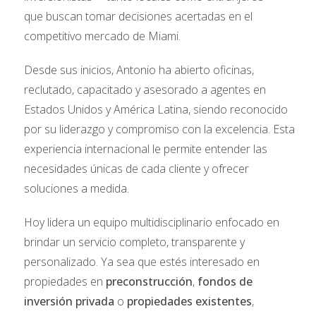
del 11%
en comparación con mayo de 2024.
que buscan tomar decisiones acertadas en el
Inventario Activo
: Curiosamente, el inventario
competitivo mercado de Miami.
activo
aumentó un 33%
con respecto al año
anterior, lo que sugiere más opciones para los
Desde sus inicios, Antonio ha abierto oficinas,
compradores.
Volumen en Dólares
: Registró una
caída
reclutado, capacitado y asesorado a agentes en
sustancial del 22%
con respecto a mayo de
Estados Unidos y América Latina, siendo reconocido
2024.
por su liderazgo y compromiso con la excelencia. Esta
Nuevos Listados
: Estuvieron
un 14% por
experiencia internacional le permite entender las
debajo
año tras año.
Nuevas Ventas Pendientes
: También
necesidades únicas de cada cliente y ofrecer
experimentaron una
disminución del 19%
con
soluciones a medida.
respecto al año anterior.
Resumen de las Tendencias
Hoy lidera un equipo multidisciplinario enfocado en
brindar un servicio completo, transparente y
Los datos de mayo de 2025, en contraste con mayo
personalizado. Ya sea que estés interesado en
de 2024, apuntan a un mercado con
menos
propiedades en
preconstrucción
,
fondos de
transacciones y una disminución de los precios
.
inversión privada
o
propiedades existentes
,
Tanto las ventas cerradas como el precio de venta