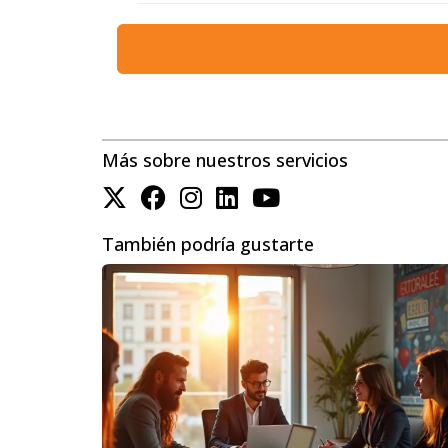
Riesgos específicos:
Si tu propiedad
adicional para estos riesgos.
Un agente inmobiliario
puede ayudar
adecuada.
6. Estrategias para Reducir el Costo del
Más sobre nuestros servicios
Existen algunas estrategias que puedes util
Aumentar tu deducible:
Un deducible
También podría gustarte
Instalar sistemas de seguridad:
La i
tu prima de seguro.
Mejorar la resistencia de tu propied
tu prima de seguro.
Comparar precios:
Obtén cotizaciones
7. ¿Cómo Presentar una Reclamación de 
Si sufres un siniestro cubierto por tu seg