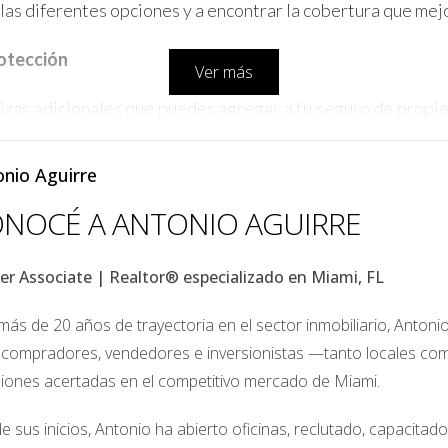
s diferentes opciones y a encontrar la cobertura que mejo
rotección
Ver más
lizas adicionales que puedes agregar a tu seguro de propi
nio Aguirre
guro es esencial si tu propiedad se encuentra en una zona 
NOCÉ A ANTONIO AGUIRRE
guro cubre los daños causados por terremotos, que no s
aguas:
Esta póliza proporciona una cobertura adicional de r
er Associate | Realtor® especializado en Miami, FL
ás de 20 años de trayectoria en el sector inmobiliario, Antoni
eguro de Propiedad?
 compradores, vendedores e inversionistas —tanto locales c
ún varios factores, como:
siones acertadas en el competitivo mercado de Miami.
iedades ubicadas en áreas propensas a desastres natura
e sus inicios, Antonio ha abierto oficinas, reclutado, capacita