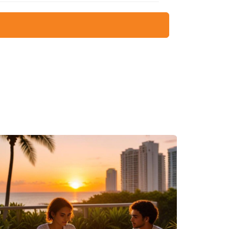
remotos, asegúrate de tener una cobertura
de propiedad que te brinde la protección
:
uro.
 robos y detectores de humo, puede reducir
istente a desastres naturales puede reducir
ta.
ción de seguro lo antes posible. Comunícate