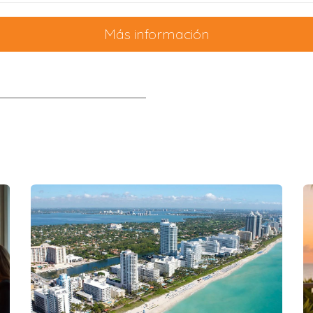
 está ubicada en un área propensa a inundaciones o ter
Más información
te a evaluar tus necesidades y a encontrar un seguro 
 Seguro
izar para reducir el costo de tu seguro de propiedad, como
 más alto puede reducir significativamente tu prima de seg
nstalación de sistemas de seguridad, como alarmas contra
ad:
Realizar mejoras en tu propiedad para hacerla más res
 de diferentes aseguradoras para encontrar la mejor ofer
Seguro?
uro de propiedad, es importante que presentes una reclama