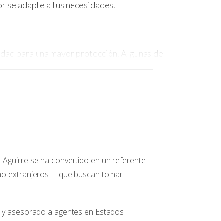
r se adapte a tus necesidades.
edad para una mayor protección. Algunas de
de riesgo de inundación.
uelen estar cubiertos por los seguros de
esponsabilidad civil más allá de los límites
o Aguirre se ha convertido en un referente
omo extranjeros— que buscan tomar
les, como huracanes o terremotos, suelen
do y asesorado a agentes en Estados