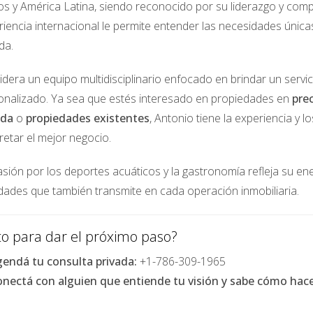
os y América Latina, siendo reconocido por su liderazgo y comp
iencia internacional le permite entender las necesidades única
ea el valor de la propiedad, mayor será la prima del segur
es construidas con materiales más resistentes al fuego
da.
idera un equipo multidisciplinario enfocado en brindar un servi
esentado reclamaciones de seguro en el pasado, es posible 
d que debes pagar de tu bolsillo antes de que el seguro cu
onalizado. Ya sea que estés interesado en propiedades en
pre
 de seguro más baja.
ada
o
propiedades existentes
, Antonio tiene la experiencia y 
ionales, como el seguro contra inundaciones o terremotos, 
retar el mejor negocio.
sión por los deportes acuáticos y la gastronomía refleja su ener
idades que también transmite en cada operación inmobiliaria.
ropiedad inmobiliaria
, es importante considerar los sigui
ue la cobertura sea suficiente para reconstruir tu propied
sto para dar el próximo paso?
 de valor, como joyas, obras de arte o equipos electrónic
endá tu consulta privada:
+1-786-309-1965
nectá con alguien que entiende tu visión y sabe cómo hacer
 te protege en caso de que alguien resulte herido en tu pr