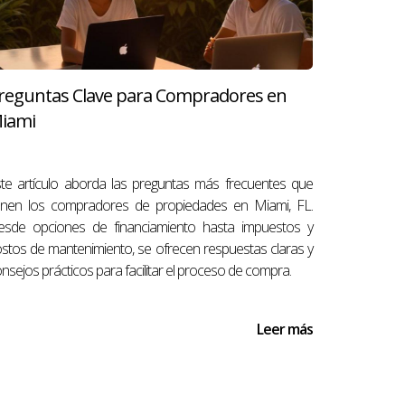
viará un ajustador para evaluar los daños y
oceso de reclamación y a asegurarte de que
reguntas Clave para Compradores en
iami
nidos. No escatimes en la protección de tu
te artículo aborda las preguntas más frecuentes que
¿Quieres saber más sobre cómo proteger
ienen los compradores de propiedades en Miami, FL.
esoría personalizada.
esde opciones de financiamiento hasta impuestos y
stos de mantenimiento, se ofrecen respuestas claras y
nsejos prácticos para facilitar el proceso de compra.
Leer más
s de 20 años de experiencia en la industria
sionistas locales y extranjeros. Antonio es