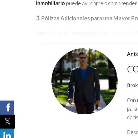
inmobiliario
puede ayudarte a comprender la
3. Pólizas Adicionales para una Mayor P
Además de los seguros básicos, existen pó
estas pólizas incluyen:
Anto
Seguro contra inundaciones:
Este se
CO
Seguro contra terremotos:
Este se
propiedad estándar.
Seguro de responsabilidad civil par
Brok
de tu seguro de propiedad.
Con m
4. ¿Qué Factores Afectan el Costo del S
para
El costo del seguro de propiedad varía seg
deci
Ubicación de la propiedad:
Las prop
Desd