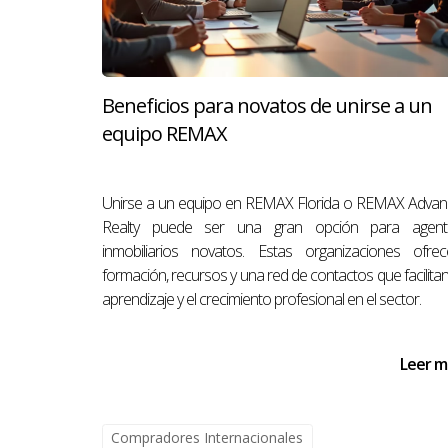
con tu aseguradora y proporciona toda la i
determinar el monto de la indemnización.
U
recibas la compensación que te correspond
Beneficios para novatos de unirse a un
No Dejes tu Inversión Inmobiliaria Desp
equipo REMAX
El seguro de propiedad es una inversión es
Unirse a un equipo en REMAX Florida o REMAX Advan
propiedad y asegúrate de tener la cobertu
Realty puede ser una gran opción para agent
tu inversión? Descarga mi Descarga de
g
inmobiliarios novatos. Estas organizaciones ofrec
formación, recursos y una red de contactos que facilitan
------------------------------
aprendizaje y el crecimiento profesional en el sector.
Conoce al autor
:
Leer m
Antonio Aguirre es un corredor de bienes r
inmobiliaria. Su equipo multidisciplinario
reconocido por su éxito y liderazgo en el m
Compradores Internacionales