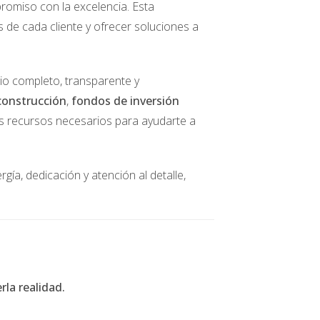
romiso con la excelencia. Esta
s de cada cliente y ofrecer soluciones a
o.
 y a los desastres naturales pueden tener
cio completo, transparente y
que tu prima de seguro sea más alta.
bra el resto de la pérdida. Un deducible más
construcción
,
fondos de inversión
los recursos necesarios para ayudarte a
aumentarán el costo de tu seguro.
gía, dedicación y atención al detalle,
entes aspectos:
ad en caso de pérdida total.
os, considera una cobertura adicional para
la realidad.
opiedad o si causas daños a la propiedad de