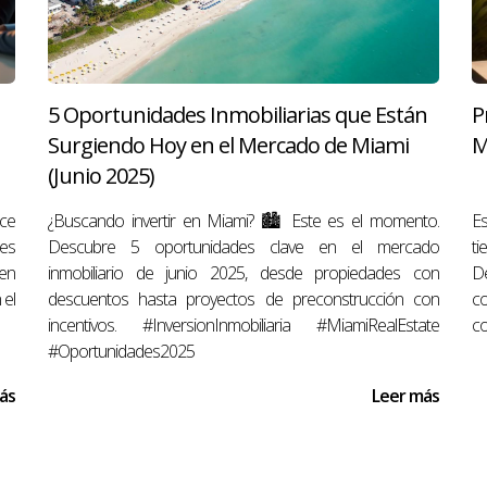
nformación necesaria sobre el siniestro. La aseguradora en
n agente inmobiliario
puede ayudarte a navegar por el pr
e.
5 Oportunidades Inmobiliarias que Están
P
rotegida
Surgiendo Hoy en el Mercado de Miami
M
(Junio 2025)
encial para proteger tu
inversión inmobiliaria
en Estados U
ce
¿Buscando invertir en Miami? 🏙️ Este es el momento.
Es
ra adecuada para evitar pérdidas financieras inesperadas.
es
Descubre 5 oportunidades clave en el mercado
t
uia de compra de propiedades
y
contáctame
para una as
en
inmobiliario de junio 2025, desde propiedades con
D
 el
descuentos hasta proyectos de preconstrucción con
co
incentivos. #InversionInmobiliaria #MiamiRealEstate
co
#Oportunidades2025
ás
Leer más
aíces (Broker Associate) y Realtor® en Miami, FL, con má
 brinda asesoría integral a compradores, vendedores e inver
ercado inmobiliario de Florida.