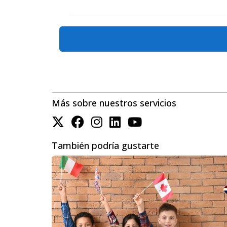
11. ¿Qué pasa si recibo múltiples ofertas
No siempre la mejor oferta es la más alta. Las con
12. ¿Puedo vender desde el extranjero?
Más sobre nuestros servicios
Sí, se puede vender 100% de forma remota mediante
También podría gustarte
13. ¿Qué impuestos pago por la ganancia 
Dependerá de tu estatus fiscal y de cuánto hayas g