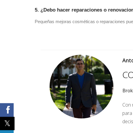
5. ¿Debo hacer reparaciones o renovacio
Pequeñas mejoras cosméticas o reparaciones puede
6. ¿Cómo afecta el mercado actual?
Anto
Conocer si estás en un mercado de compradores o v
CO
Brok
7. ¿Qué documentos necesito?
Con m
Generalmente necesitarás la escritura, plano de la 
para
deci