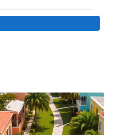
ién importan. Un buen agente te ayuda a evaluarlas.
uipo local que gestione todo en tu representación.
cturar la operación para reducir este impacto.