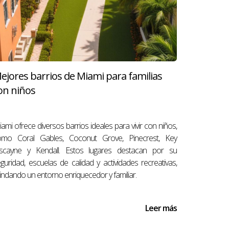
pósito.
ejores barrios de Miami para familias
on niños
ara tomar decisiones informadas y evitar 
ami ofrece diversos barrios ideales para vivir con niños,
omo Coral Gables, Coconut Grove, Pinecrest, Key
iscayne y Kendall. Estos lugares destacan por su
guridad, escuelas de calidad y actividades recreativas,
page/antonio-aguirre-miami/review?rc
indando un entorno enriquecedor y familiar.
Leer más