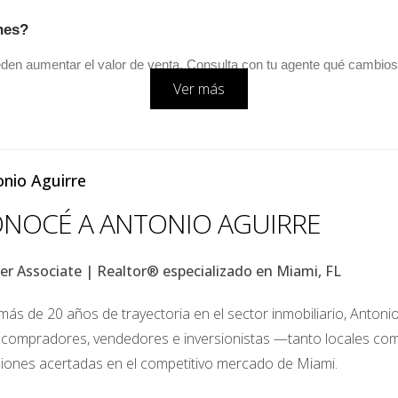
nes?
n aumentar el valor de venta. Consulta con tu agente qué cambios 
Ver más
nio Aguirre
endedores influye en la estrategia de precios y negociación.
NOCÉ A ANTONIO AGUIRRE
er Associate | Realtor® especializado en Miami, FL
ás de 20 años de trayectoria en el sector inmobiliario, Antoni
propiedad, reglamento de HOA (si aplica), facturas de servicios, y cer
 compradores, vendedores e inversionistas —tanto locales c
siones acertadas en el competitivo mercado de Miami.