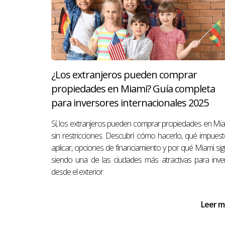
14. ¿Qué pasa si el comprador se echa at
El contrato protege tus derechos. En la mayoría de
¿Los extranjeros pueden comprar
propiedades en Miami? Guía completa
✅ Conclusión:
para inversores internacionales 2025
Vender una propiedad en Miami no tiene por qué se
sorpresas. Si estás pensando en vender, 
contáct
Sí, los extranjeros pueden comprar propiedades en Mi
sin restricciones. Descubrí cómo hacerlo, qué impues
aplicar, opciones de financiamiento y por qué Miami si
siendo una de las ciudades más atractivas para inver
Le agradecería mucho si pudiera dejar una res
desde el exterior.
Leer m