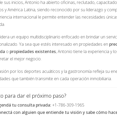
e sus inicios, Antonio ha abierto oficinas, reclutado, capacita
jero?
os y América Latina, siendo reconocido por su liderazgo y comp
) obliga a retener parte del precio de venta si eres no residente. Es 
iencia internacional le permite entender las necesidades única
da.
idera un equipo multidisciplinario enfocado en brindar un servi
onalizado. Ya sea que estés interesado en propiedades en
pre
ada
o
propiedades existentes
, Antonio tiene la experiencia y 
retar el mejor negocio.
 dinero de la venta. Si la deuda supera el valor de mercado, puede req
sión por los deportes acuáticos y la gastronomía refleja su ener
idades que también transmite en cada operación inmobiliaria.
sto para dar el próximo paso?
el precio percibido. Una presentación atractiva hace que los comprad
endá tu consulta privada:
+1-786-309-1965
nectá con alguien que entiende tu visión y sabe cómo hacer