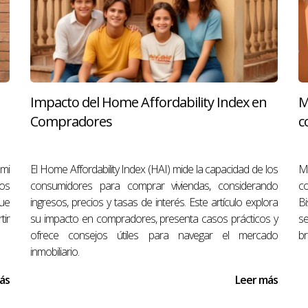
rás?
 los casos, si el comprador incumple sin causa válida, perderá su de
Impacto del Home Affordability Index en
M
Compradores
c
r complicado si estás bien asesorado. Estas preguntas te preparan p
ame hoy
 y te guiaré en cada paso del proceso.
ami
El Home Affordability Index (HAI) mide la capacidad de los
Mi
tos
consumidores para comprar viviendas, considerando
c
gue
ingresos, precios y tasas de interés. Este artículo explora
B
tir
su impacto en compradores, presenta casos prácticos y
se
eña en Google ¡Su opinión significa mucho para mí! 
https://g.
ofrece consejos útiles para navegar el mercado
br
inmobiliario.
ás
Leer más