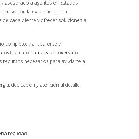
do y asesorado a agentes en Estados
romiso con la excelencia. Esta
clave tener asesoría contable para evitar 
s de cada cliente y ofrecer soluciones a
cio completo, transparente y
construcción
,
fondos de inversión
los recursos necesarios para ayudarte a
uerirse una venta corta o acuerdo especial con el 
gía, dedicación y atención al detalle,
ores se enamoren a primera vista.
la realidad.